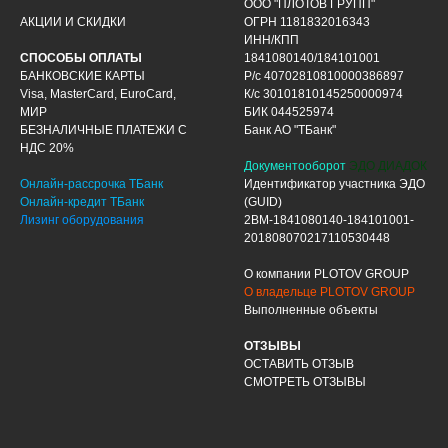
ООО "ПЛОТОВ ГРУПП"
АКЦИИ И СКИДКИ
ОГРН 1181832016343
ИНН/КПП
СПОСОБЫ ОПЛАТЫ
1841080140/184101001
БАНКОВСКИЕ КАРТЫ
Р/с 40702810810000386897
Visa, MasterCard, EuroCard,
К/с 30101810145250000974
МИР
БИК 044525974
БЕЗНАЛИЧНЫЕ ПЛАТЕЖИ С
Банк АО "ТБанк"
НДС 20%
Документооборот
ЭДО ДИАДОК
Онлайн-рассрочка ТБанк
Идентификатор участника ЭДО
Онлайн-кредит ТБанк
(GUID)
Лизинг оборудования
2BM-1841080140-184101001-
201808070217110530448
О компании PLOTOV GROUP
О владельце PLOTOV GROUP
Выполненные объекты
ОТЗЫВЫ
ОСТАВИТЬ ОТЗЫВ
СМОТРЕТЬ ОТЗЫВЫ