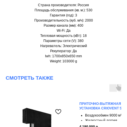
Страна производителя: Россия
Площадь обслуживания (кв. м.): 530
Гарантия (год): 3
Производительность (куб. м/ч): 2000
Размер канала (мм): 400
Wi-Fi: Да
Тепловая мощность (кВт): 18
Параметры сети (V): 380
Нагреватель: Электрический
Рекуператор: Да
lwh: 1700x850x650 mm
Weight: 103000 g
СМОТРЕТЬ ТАКЖЕ
ПРИТОЧНО-ВЫТЯЖНАЯ
УСТАНОВКА CRIOVENT S 90
Воздухообмен 9000 м³/ч
Жидкостный догрев
4 ступени рекуперации
4 190 000
р.