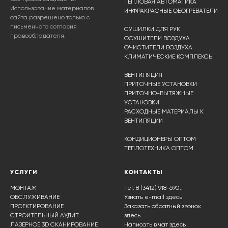
ТЕПЛОВАЯ АВТОМАТИКА
Использование материалов
ИНФРАКРАСНЫЕ ОБОГРЕВАТЕЛИ
сайта разрешено только с
письменного согласия
СУШИЛКИ ДЛЯ РУК
правообладателя.
ОСУШИТЕЛИ ВОЗДУХА
ОЧИСТИТЕЛИ ВОЗДУХА
КЛИМАТИЧЕСКИЕ КОМПЛЕКСЫ
ВЕНТИЛЯЦИЯ
ПРИТОЧНЫЕ УСТАНОВКИ
ПРИТОЧНО-ВЫТЯЖНЫЕ
УСТАНОВКИ
РАСХОДНЫЕ МАТЕРИАЛЫ К
ВЕНТИЛЯЦИИ
КОНДИЦИОНЕРЫ ОПТОМ
ТЕПЛОТЕХНИКА ОПТОМ
УСЛУГИ
КОНТАКТЫ
МОНТАЖ
Tel: 8 (3412) 918-690..
ОБСЛУЖИВАНИЕ
Узнать e-mail здесь
ПРОЕКТИРОВАНИЕ
Заказать обратный звонок
СТРОИТЕЛЬНЫЙ АУДИТ
здесь
ЛАЗЕРНОЕ 3D СКАНИРОВАНИЕ
Написать в чат
здесь