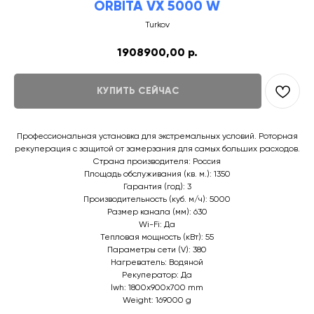
ORBITA VX 5000 W
Turkov
1908900,00
р.
КУПИТЬ СЕЙЧАС
Профессиональная установка для экстремальных условий. Роторная
рекуперация с защитой от замерзания для самых больших расходов.
Страна производителя: Россия
Площадь обслуживания (кв. м.): 1350
Гарантия (год): 3
Производительность (куб. м/ч): 5000
Размер канала (мм): 630
Wi-Fi: Да
Тепловая мощность (кВт): 55
Параметры сети (V): 380
Нагреватель: Водяной
Рекуператор: Да
lwh: 1800x900x700 mm
Weight: 169000 g