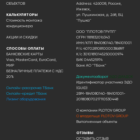
ОБЪЕКТОВ
Address: 426008, Россия,
Ижевск,
КАЛЬКУЛЯТОРЫ
ул. Пушкинская, д. 268, БЦ
Стоимость монтажа
"Пушка"
кондиционера
ООО "ПЛОТОВ ГРУПП"
АКЦИИ И СКИДКИ
ОГРН 1181832016343
ИНН/КПП 1841080140/184101001
СПОСОБЫ ОПЛАТЫ
Р/с 40702810810000386897
БАНКОВСКИЕ КАРТЫ
К/с 30101810145250000974
Visa, MasterCard, EuroCard,
БИК 044525974
МИР
Банк АО "ТБанк"
БЕЗНАЛИЧНЫЕ ПЛАТЕЖИ С НДС
20%
Документооборот
ЭДО ДИАДОК
Идентификатор участника ЭДО
Онлайн-рассрочка ТБанк
(GUID)
Онлайн-кредит ТБанк
2BM-1841080140-184101001-
Лизинг оборудования
201808070217110530448
О компании PLOTOV GROUP
О владельце PLOTOV GROUP
Выполненные объекты
ОТЗЫВЫ
ОСТАВИТЬ ОТЗЫВ