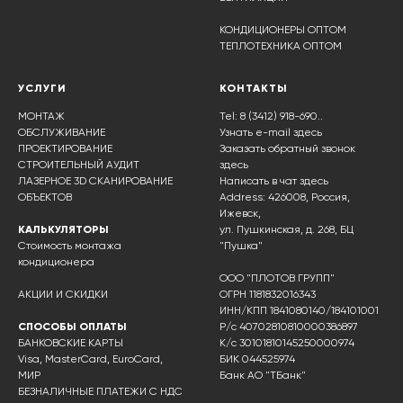
КОНДИЦИОНЕРЫ ОПТОМ
ТЕПЛОТЕХНИКА ОПТОМ
УСЛУГИ
КОНТАКТЫ
МОНТАЖ
Tel: 8 (3412) 918-690..
ОБСЛУЖИВАНИЕ
Узнать e-mail здесь
ПРОЕКТИРОВАНИЕ
Заказать обратный звонок
СТРОИТЕЛЬНЫЙ АУДИТ
здесь
ЛАЗЕРНОЕ 3D СКАНИРОВАНИЕ
Написать в чат
здесь
ОБЪЕКТОВ
Address: 426008, Россия,
Ижевск,
КАЛЬКУЛЯТОРЫ
ул. Пушкинская, д. 268, БЦ
Стоимость монтажа
"Пушка"
кондиционера
ООО "ПЛОТОВ ГРУПП"
АКЦИИ И СКИДКИ
ОГРН 1181832016343
ИНН/КПП 1841080140/184101001
СПОСОБЫ ОПЛАТЫ
Р/с 40702810810000386897
БАНКОВСКИЕ КАРТЫ
К/с 30101810145250000974
Visa, MasterCard, EuroCard,
БИК 044525974
МИР
Банк АО "ТБанк"
БЕЗНАЛИЧНЫЕ ПЛАТЕЖИ С НДС