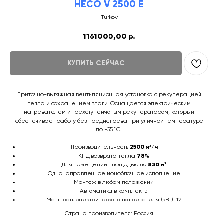
HECO V 2500 E
Turkov
1161000,00
р.
КУПИТЬ СЕЙЧАС
Приточно-вытяжная вентиляционная установка с рекуперацией
тепла и сохранением влаги. Оснащается электрическим
нагревателем и трёхступенчатым рекуператором, который
обеспечивает работу без преднагрева при уличной температуре
до -35 °C.
Производительность
2500 м³/ч
КПД возврата тепла
78%
Для помещений площадью до
830 м²
Однонаправленное моноблочное исполнение
Монтаж в любом положении
Автоматика в комплекте
Мощность электрического нагревателя (кВт): 12
Страна производителя: Россия