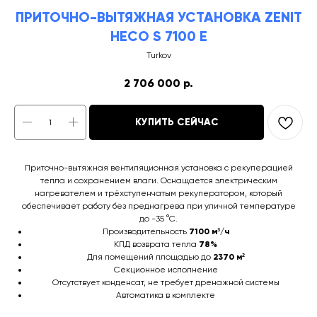
ПРИТОЧНО-ВЫТЯЖНАЯ УСТАНОВКА ZENIT
HECO S 7100 E
Turkov
2 706 000
р.
КУПИТЬ СЕЙЧАС
Приточно-вытяжная вентиляционная установка с рекуперацией
тепла и сохранением влаги. Оснащается электрическим
нагревателем и трёхступенчатым рекуператором, который
обеспечивает работу без преднагрева при уличной температуре
до -35 °C.
Производительность
7100 м³/ч
КПД возврата тепла
78%
Для помещений площадью до
2370 м²
Секционное исполнение
Отсутствует конденсат, не требует дренажной системы
Автоматика в комплекте