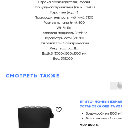
Страна производителя: Россия
Площадь обслуживания (кв. м.): 2400
Гарантия (год): 3
Производительность (куб. м/ч): 7100
Размер канала (мм): 800
Wi-Fi: Да
Тепловая мощность (кВт): 57
Параметры сети (V): 380
Нагреватель: Электрический
Рекуператор: Да
ДxШxВ: 3000x1500x1300 мм
Вес: 395000 г
СМОТРЕТЬ ТАКЖЕ
ПРИТОЧНО-ВЫТЯЖНАЯ
УСТАНОВКА ORBITA VX 1500
Воздухообмен 1500 м³/ч
Электрический догрев
Роторный сорбционный
909 000
р.