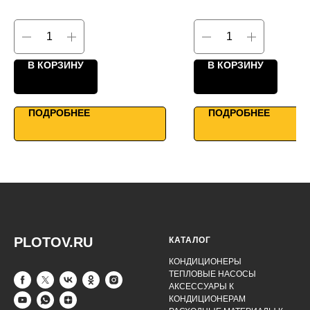
3 ступени рекуперации
КПД до 95%
КПД до 90%
Каркасно-панельная конс
Однонаправленные фланцы
Максимальная
Мощный климат-контроль
энергоэффективность
WiFi управление
Умное управление
В КОРЗИНУ
В КОРЗИНУ
ПОДРОБНЕЕ
ПОДРОБНЕЕ
PLOTOV.RU
КАТАЛОГ
КОНДИЦИОНЕРЫ
ТЕПЛОВЫЕ НАСОСЫ
АКСЕССУАРЫ К
КОНДИЦИОНЕРАМ