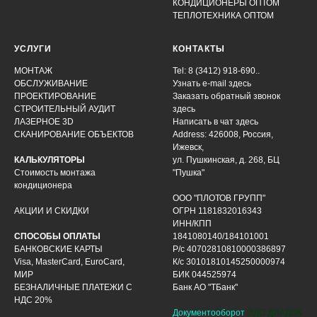
КОНДИЦИОНЕРЫ ОПТОМ
ТЕПЛОТЕХНИКА ОПТОМ
УСЛУГИ
КОНТАКТЫ
МОНТАЖ
Tel: 8 (3412) 918-690..
ОБСЛУЖИВАНИЕ
Узнать e-mail здесь
ПРОЕКТИРОВАНИЕ
Заказать обратный звонок
СТРОИТЕЛЬНЫЙ АУДИТ
здесь
ЛАЗЕРНОЕ 3D
Написать в чат
здесь
СКАНИРОВАНИЕ ОБЪЕКТОВ
Address: 426008, Россия,
Ижевск,
КАЛЬКУЛЯТОРЫ
ул. Пушкинская, д. 268, БЦ
Стоимость монтажа
"Пушка"
кондиционера
ООО "ПЛОТОВ ГРУПП"
АКЦИИ И СКИДКИ
ОГРН 1181832016343
ИНН/КПП
СПОСОБЫ ОПЛАТЫ
1841080140/184101001
БАНКОВСКИЕ КАРТЫ
Р/с 40702810810000386897
Visa, MasterCard, EuroCard,
К/с 30101810145250000974
МИР
БИК 044525974
БЕЗНАЛИЧНЫЕ ПЛАТЕЖИ С
Банк АО "ТБанк"
НДС 20%
Документооборот
ЭДО ДИАДОК