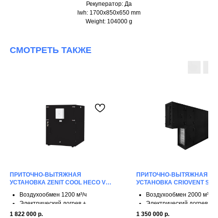
Рекуператор: Да
lwh: 1700x850x650 mm
Weight: 104000 g
СМОТРЕТЬ ТАКЖЕ
ПРИТОЧНО-ВЫТЯЖНАЯ
ПРИТОЧНО-ВЫТЯЖНАЯ
УСТАНОВКА ZENIT COOL HECO V
УСТАНОВКА CRIOVENT S 20
1200 E
Воздухообмен 1200 м³/ч
Воздухообмен 2000 м³/ч
Электрический догрев +
Электрический догрев
охлаждение
4 ступени рекуперации
1 822 000
р.
1 350 000
р.