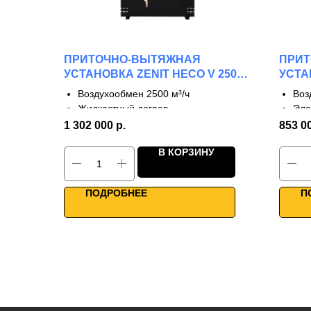
ПРИТОЧНО-ВЫТЯЖНАЯ
ПРИ
УСТАНОВКА ZENIT HECO V 2500
УСТА
W
E
Воздухообмен 2500 м³/ч
Воз
Жидкостный догрев
Эле
3 ступени рекуперации
3 с
1 302 000
р.
853 0
КПД до 90%
КПД
В КОРЗИНУ
Однонаправленные фланцы
Одн
Для крупных объектов
Выс
WiFi управление
Умн
ПОДРОБНЕЕ
П