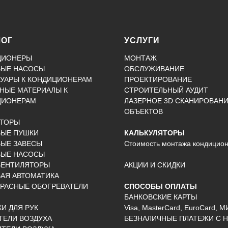
ЛОГ
УСЛУГИ
ЦИОНЕРЫ
МОНТАЖ
ВЫЕ НАСОСЫ
ОБСЛУЖИВАНИЕ
УАРЫ К КОНДИЦИОНЕРАМ
ПРОЕКТИРОВАНИЕ
НЫЕ МАТЕРИАЛЫ К
СТРОИТЕЛЬНЫЙ АУДИТ
ЦИОНЕРАМ
ЛАЗЕРНОЕ 3D СКАНИРОВАН
ОБЪЕКТОВ
КТОРЫ
ВЫЕ ПУШКИ
КАЛЬКУЛЯТОРЫ
ЫЕ ЗАВЕСЫ
Стоимость монтажа кондицио
ВЫЕ НАСОСЫ
ВЕНТИЛЯТОРЫ
АКЦИИ И СКИДКИ
АЯ АВТОМАТИКА
РАСНЫЕ ОБОГРЕВАТЕЛИ
СПОСОБЫ ОПЛАТЫ
БАНКОВСКИЕ КАРТЫ
И ДЛЯ РУК
Visa, MasterCard, EuroCard, М
ЕЛИ ВОЗДУХА
БЕЗНАЛИЧНЫЕ ПЛАТЕЖИ С Н