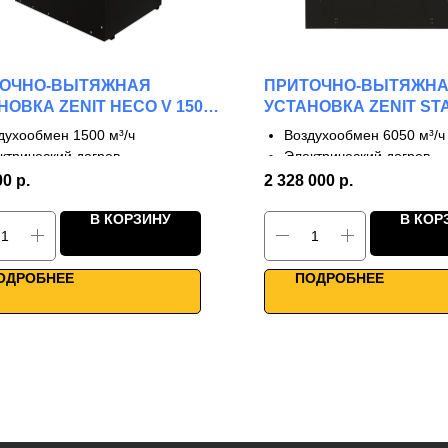
ТОЧНО-ВЫТЯЖНАЯ
ПРИТОЧНО-ВЫТЯЖН
НОВКА ZENIT HECO V 1500
УСТАНОВКА ZENIT ST
6050 E
духообмен 1500 м³/ч
Воздухообмен 6050 м³/ч
ктрический догрев
Электрический догрев
тупени рекуперации
2 ступени рекуперации
00
р.
2 328 000
р.
 до 90%
КПД до 65%
В КОРЗИНУ
В КОР
онаправленные фланцы
Каркасно-панельная кон
окая мощность
Мощная производительн
ое управление
WiFi управление
ОДРОБНЕЕ
ПОДРОБНЕЕ