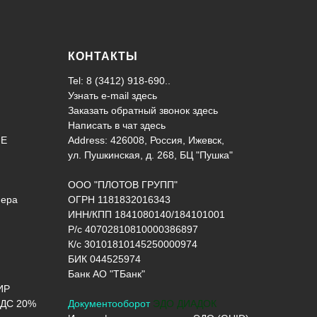
КОНТАКТЫ
Tel: 8 (3412) 918-690..
Узнать e-mail здесь
Заказать обратный звонок здесь
Написать в чат
здесь
ИЕ
Address: 426008, Россия, Ижевск,
ул. Пушкинская, д. 268, БЦ "Пушка"
ООО "ПЛОТОВ ГРУПП"
нера
ОГРН 1181832016343
ИНН/КПП 1841080140/184101001
Р/с 40702810810000386897
К/с 30101810145250000974
БИК 044525974
Банк АО "ТБанк"
ИР
ДС 20%
Документооборот
ЭДО ДИАДОК