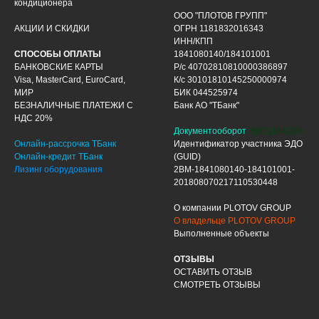
кондиционера
ООО "ПЛОТОВ ГРУПП"
АКЦИИ И СКИДКИ
ОГРН 1181832016343
ИНН/КПП
СПОСОБЫ ОПЛАТЫ
1841080140/184101001
БАНКОВСКИЕ КАРТЫ
Р/с 40702810810000386897
Visa, MasterCard, EuroCard,
К/с 30101810145250000974
МИР
БИК 044525974
БЕЗНАЛИЧНЫЕ ПЛАТЕЖИ С
Банк АО "ТБанк"
НДС 20%
Документооборот
ЭДО ДИАДОК
Онлайн-рассрочка ТБанк
Идентификатор участника ЭДО
Онлайн-кредит ТБанк
(GUID)
Лизинг оборудования
2BM-1841080140-184101001-
201808070217110530448
О компании PLOTOV GROUP
О владельце PLOTOV GROUP
Выполненные объекты
ОТЗЫВЫ
ОСТАВИТЬ ОТЗЫВ
СМОТРЕТЬ ОТЗЫВЫ