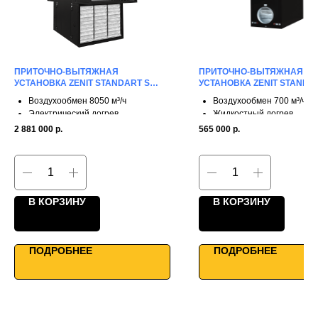
ПРИТОЧНО-ВЫТЯЖНАЯ
ПРИТОЧНО-ВЫТЯЖНАЯ
УСТАНОВКА ZENIT STANDART S
УСТАНОВКА ZENIT STANDAR
8050 E
W
Воздухообмен 8050 м³/ч
Воздухообмен 700 м³/ч
Электрический догрев
Жидкостный догрев
2 ступени рекуперации
2 ступени рекуперации
2 881 000
р.
565 000
р.
КПД до 65%
КПД до 65%
Каркасно-панельная конструкция
Двунаправленные фланц
Профессиональное применение
Работа до -25°С
WiFi управление
Подключение к УМНОМУ
В КОРЗИНУ
В КОРЗИНУ
ПОДРОБНЕЕ
ПОДРОБНЕЕ