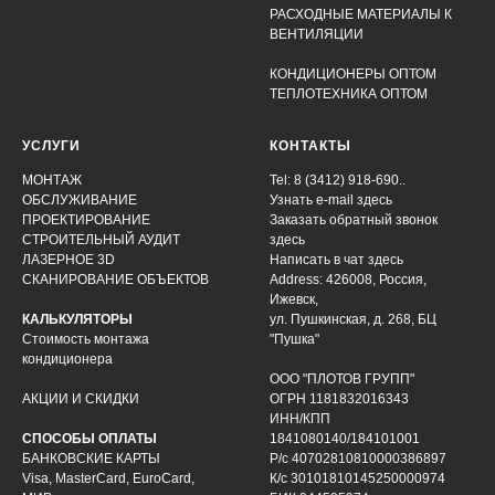
РАСХОДНЫЕ МАТЕРИАЛЫ К
ВЕНТИЛЯЦИИ
КОНДИЦИОНЕРЫ ОПТОМ
ТЕПЛОТЕХНИКА ОПТОМ
УСЛУГИ
КОНТАКТЫ
МОНТАЖ
Tel: 8 (3412) 918-690..
ОБСЛУЖИВАНИЕ
Узнать e-mail здесь
ПРОЕКТИРОВАНИЕ
Заказать обратный звонок
СТРОИТЕЛЬНЫЙ АУДИТ
здесь
ЛАЗЕРНОЕ 3D
Написать в чат
здесь
СКАНИРОВАНИЕ ОБЪЕКТОВ
Address: 426008, Россия,
Ижевск,
КАЛЬКУЛЯТОРЫ
ул. Пушкинская, д. 268, БЦ
Стоимость монтажа
"Пушка"
кондиционера
ООО "ПЛОТОВ ГРУПП"
АКЦИИ И СКИДКИ
ОГРН 1181832016343
ИНН/КПП
СПОСОБЫ ОПЛАТЫ
1841080140/184101001
БАНКОВСКИЕ КАРТЫ
Р/с 40702810810000386897
Visa, MasterCard, EuroCard,
К/с 30101810145250000974