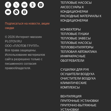
ТЕПЛОВЫЕ НАСОСЫ
АКСЕССУАРЫ К
КОНДИЦИОНЕРАМ
РАСХОДНЫЕ МАТЕРИАЛЫ К
КОНДИЦИОНЕРАМ
Подписаться на новости, акции
скидки
КОНВЕКТОРЫ
ТЕПЛОВЫЕ ПУШКИ
© 2026 Интернет-магазин
ТЕПЛОВЫЕ ЗАВЕСЫ
PLOTOV.RU
ТЕПЛОВЫЕ НАСОСЫ
ООО «ПЛОТОВ ГРУПП».
ТЕПЛОВЕНТИЛЯТОРЫ
Все права защищены.
ТЕПЛОВАЯ АВТОМАТИКА
Использование материалов
ИНФРАКРАСНЫЕ
сайта разрешено только с
ОБОГРЕВАТЕЛИ
письменного согласия
правообладателя.
СУШИЛКИ ДЛЯ РУК
ОСУШИТЕЛИ ВОЗДУХА
ОЧИСТИТЕЛИ ВОЗДУХА
КЛИМАТИЧЕСКИЕ
КОМПЛЕКСЫ
ВЕНТИЛЯЦИЯ
ПРИТОЧНЫЕ УСТАНОВКИ
ПРИТОЧНО-ВЫТЯЖНЫЕ
УСТАНОВКИ