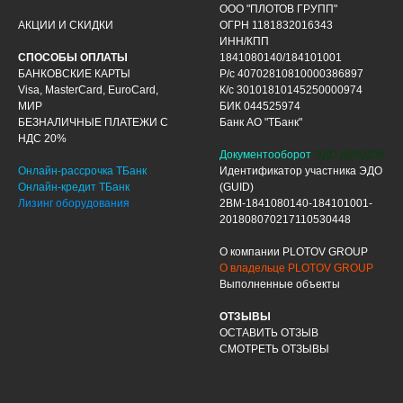
ООО "ПЛОТОВ ГРУПП"
АКЦИИ И СКИДКИ
ОГРН 1181832016343
ИНН/КПП
СПОСОБЫ ОПЛАТЫ
1841080140/184101001
БАНКОВСКИЕ КАРТЫ
Р/с 40702810810000386897
Visa, MasterCard, EuroCard,
К/с 30101810145250000974
МИР
БИК 044525974
БЕЗНАЛИЧНЫЕ ПЛАТЕЖИ С
Банк АО "ТБанк"
НДС 20%
Документооборот
ЭДО ДИАДОК
Онлайн-рассрочка ТБанк
Идентификатор участника ЭДО
Онлайн-кредит ТБанк
(GUID)
Лизинг оборудования
2BM-1841080140-184101001-
201808070217110530448
О компании PLOTOV GROUP
О владельце PLOTOV GROUP
Выполненные объекты
ОТЗЫВЫ
ОСТАВИТЬ ОТЗЫВ
СМОТРЕТЬ ОТЗЫВЫ