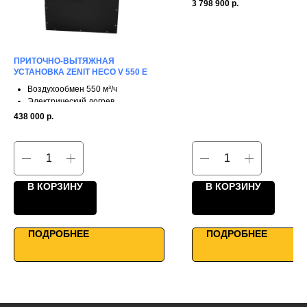
Роторный рекуператор
3 798 900
р.
КПД до 85%
Каркасно-панельная конс
Максимальная
производительность
ПРИТОЧНО-ВЫТЯЖНАЯ
Умное управление
УСТАНОВКА ZENIT HECO V 550 E
Воздухообмен 550 м³/ч
Электрический догрев
3 ступени рекуперации
438 000
р.
КПД до 90%
Однонаправленные фланцы
Для средних помещений
WiFi управление
В КОРЗИНУ
В КОРЗИНУ
ПОДРОБНЕЕ
ПОДРОБНЕЕ