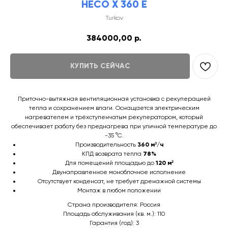
HECO X 360 E
Turkov
384000,00
р.
КУПИТЬ СЕЙЧАС
Приточно-вытяжная вентиляционная установка с рекуперацией
тепла и сохранением влаги. Оснащается электрическим
нагревателем и трёхступенчатым рекуператором, который
обеспечивает работу без преднагрева при уличной температуре до
-35 °C.
Производительность
360 м³/ч
КПД возврата тепла
78%
Для помещений площадью до
120 м²
Двунаправленное моноблочное исполнение
Отсутствует конденсат, не требует дренажной системы
Монтаж в любом положении
Страна производителя: Россия
Площадь обслуживания (кв. м.): 110
Гарантия (год): 3