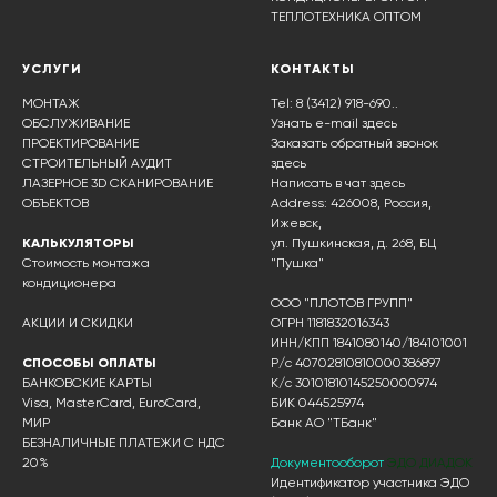
ТЕПЛОТЕХНИКА ОПТОМ
УСЛУГИ
КОНТАКТЫ
МОНТАЖ
Tel: 8 (3412) 918-690..
ОБСЛУЖИВАНИЕ
Узнать e-mail здесь
ПРОЕКТИРОВАНИЕ
Заказать обратный звонок
СТРОИТЕЛЬНЫЙ АУДИТ
здесь
ЛАЗЕРНОЕ 3D СКАНИРОВАНИЕ
Написать в чат
здесь
ОБЪЕКТОВ
Address: 426008, Россия,
Ижевск,
КАЛЬКУЛЯТОРЫ
ул. Пушкинская, д. 268, БЦ
Стоимость монтажа
"Пушка"
кондиционера
ООО "ПЛОТОВ ГРУПП"
АКЦИИ И СКИДКИ
ОГРН 1181832016343
ИНН/КПП 1841080140/184101001
СПОСОБЫ ОПЛАТЫ
Р/с 40702810810000386897
БАНКОВСКИЕ КАРТЫ
К/с 30101810145250000974
Visa, MasterCard, EuroCard,
БИК 044525974
МИР
Банк АО "ТБанк"
БЕЗНАЛИЧНЫЕ ПЛАТЕЖИ С НДС
20%
Документооборот
ЭДО ДИАДОК
Идентификатор участника ЭДО