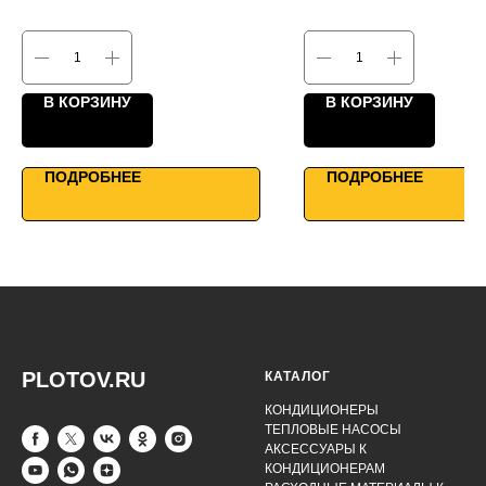
КПД до 90%
КПД до 90%
Однонаправленные фланцы
Двунаправленные фланц
Работа до -30°С
Для больших помещений
WiFi управление
WiFi управление
В КОРЗИНУ
В КОРЗИНУ
ПОДРОБНЕЕ
ПОДРОБНЕЕ
PLOTOV.RU
КАТАЛОГ
КОНДИЦИОНЕРЫ
ТЕПЛОВЫЕ НАСОСЫ
АКСЕССУАРЫ К
КОНДИЦИОНЕРАМ