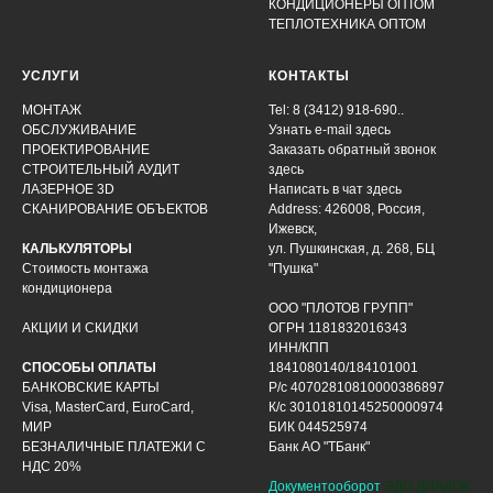
КОНДИЦИОНЕРЫ ОПТОМ
ТЕПЛОТЕХНИКА ОПТОМ
УСЛУГИ
КОНТАКТЫ
МОНТАЖ
Tel: 8 (3412) 918-690..
ОБСЛУЖИВАНИЕ
Узнать e-mail здесь
ПРОЕКТИРОВАНИЕ
Заказать обратный звонок
СТРОИТЕЛЬНЫЙ АУДИТ
здесь
ЛАЗЕРНОЕ 3D
Написать в чат
здесь
СКАНИРОВАНИЕ ОБЪЕКТОВ
Address: 426008, Россия,
Ижевск,
КАЛЬКУЛЯТОРЫ
ул. Пушкинская, д. 268, БЦ
Стоимость монтажа
"Пушка"
кондиционера
ООО "ПЛОТОВ ГРУПП"
АКЦИИ И СКИДКИ
ОГРН 1181832016343
ИНН/КПП
СПОСОБЫ ОПЛАТЫ
1841080140/184101001
БАНКОВСКИЕ КАРТЫ
Р/с 40702810810000386897
Visa, MasterCard, EuroCard,
К/с 30101810145250000974
МИР
БИК 044525974
БЕЗНАЛИЧНЫЕ ПЛАТЕЖИ С
Банк АО "ТБанк"
НДС 20%
Документооборот
ЭДО ДИАДОК