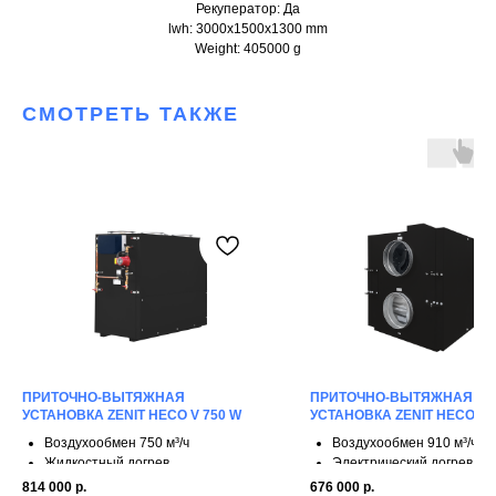
Рекуператор: Да
lwh: 3000x1500x1300 mm
Weight: 405000 g
СМОТРЕТЬ ТАКЖЕ
ПРИТОЧНО-ВЫТЯЖНАЯ
ПРИТОЧНО-ВЫТЯЖНАЯ
УСТАНОВКА ZENIT HECO V 750 W
УСТАНОВКА ZENIT HECO X 9
Воздухообмен 750 м³/ч
Воздухообмен 910 м³/ч
Жидкостный догрев
Электрический догрев
3 ступени рекуперации
3 ступени рекуперации
814 000
р.
676 000
р.