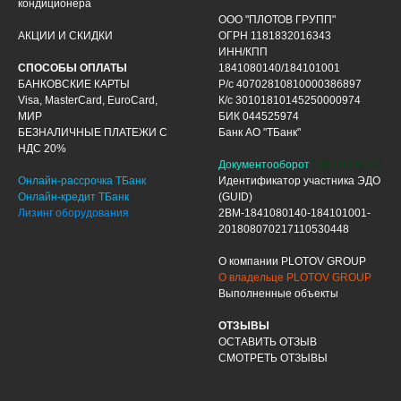
кондиционера
ООО "ПЛОТОВ ГРУПП"
АКЦИИ И СКИДКИ
ОГРН 1181832016343
ИНН/КПП
СПОСОБЫ ОПЛАТЫ
1841080140/184101001
БАНКОВСКИЕ КАРТЫ
Р/с 40702810810000386897
Visa, MasterCard, EuroCard,
К/с 30101810145250000974
МИР
БИК 044525974
БЕЗНАЛИЧНЫЕ ПЛАТЕЖИ С
Банк АО "ТБанк"
НДС 20%
Документооборот
ЭДО ДИАДОК
Онлайн-рассрочка ТБанк
Идентификатор участника ЭДО
Онлайн-кредит ТБанк
(GUID)
Лизинг оборудования
2BM-1841080140-184101001-
201808070217110530448
О компании PLOTOV GROUP
О владельце PLOTOV GROUP
Выполненные объекты
ОТЗЫВЫ
ОСТАВИТЬ ОТЗЫВ
СМОТРЕТЬ ОТЗЫВЫ