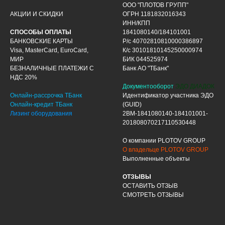
ООО "ПЛОТОВ ГРУПП"
АКЦИИ И СКИДКИ
ОГРН 1181832016343
ИНН/КПП
СПОСОБЫ ОПЛАТЫ
1841080140/184101001
БАНКОВСКИЕ КАРТЫ
Р/с 40702810810000386897
Visa, MasterCard, EuroCard,
К/с 30101810145250000974
МИР
БИК 044525974
БЕЗНАЛИЧНЫЕ ПЛАТЕЖИ С
Банк АО "ТБанк"
НДС 20%
Документооборот
ЭДО ДИАДОК
Онлайн-рассрочка ТБанк
Идентификатор участника ЭДО
Онлайн-кредит ТБанк
(GUID)
Лизинг оборудования
2BM-1841080140-184101001-
201808070217110530448
О компании PLOTOV GROUP
О владельце PLOTOV GROUP
Выполненные объекты
ОТЗЫВЫ
ОСТАВИТЬ ОТЗЫВ
СМОТРЕТЬ ОТЗЫВЫ