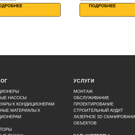
бованиями
Умное управление
ОДРОБНЕЕ
ПОДРОБНЕЕ
ое управление
ЛОГ
УСЛУГИ
ЦИОНЕРЫ
МОНТАЖ
ВЫЕ НАСОСЫ
ОБСЛУЖИВАНИЕ
УАРЫ К КОНДИЦИОНЕРАМ
ПРОЕКТИРОВАНИЕ
НЫЕ МАТЕРИАЛЫ К
СТРОИТЕЛЬНЫЙ АУДИТ
ЦИОНЕРАМ
ЛАЗЕРНОЕ 3D СКАНИРОВАН
ОБЪЕКТОВ
КТОРЫ