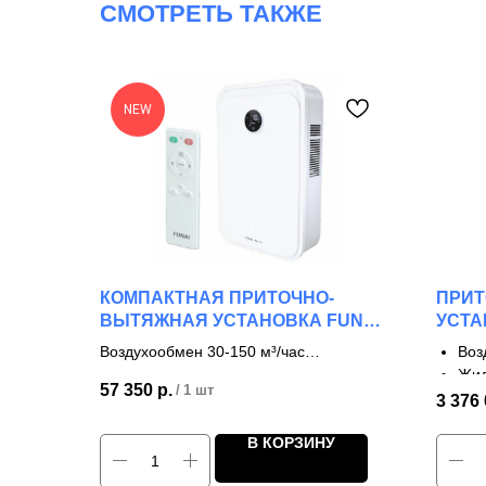
СМОТРЕТЬ ТАКЖЕ
NEW
КОМПАКТНАЯ ПРИТОЧНО-
ПРИ
ВЫТЯЖНАЯ УСТАНОВКА FUNAI
УСТА
FUJI ERW-150 X.P
Воздухообмен 30-150 м³/час
Воз
Пластинчатый рекуператор (подогрев
Жид
57 350
р.
/
1 шт
вх. воздуха)
4 с
3 376
Воздуховод D100 мм/2 шт (приточка и
КПД
В КОРЗИНУ
вытяжка)
Кар
Потребляемая мощность 0,05 кВт (220
Для