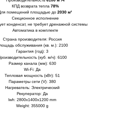
Производительность
6100 м³/ч
КПД возврата тепла
78%
Для помещений площадью до
2030 м²
Секционное исполнение
ует конденсат, не требует дренажной системы
Автоматика в комплекте
Страна производителя: Россия
лощадь обслуживания (кв. м.): 2100
Гарантия (год): 3
роизводительность (куб. м/ч): 6100
Размер канала (мм): 630
Wi-Fi: Да
Тепловая мощность (кВт): 51
Параметры сети (V): 380
Нагреватель: Электрический
Рекуператор: Да
lwh: 2800x1400x1200 mm
Weight: 355000 g