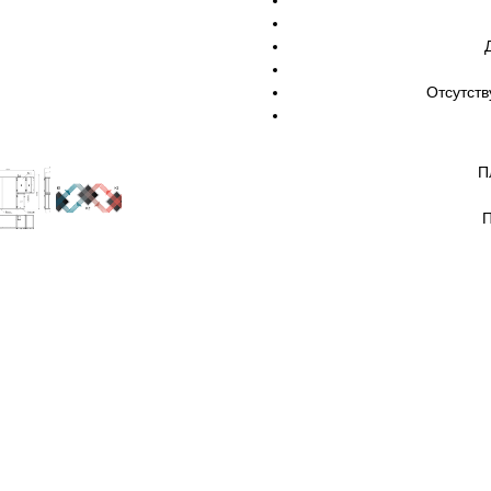
Отсутств
П
П