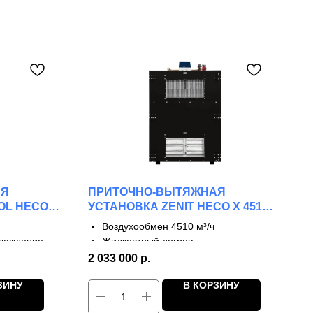
АЯ
ПРИТОЧНО-ВЫТЯЖНАЯ
OL HECO V
УСТАНОВКА ZENIT HECO X 4510
W
Воздухообмен 4510 м³/ч
хлаждение
Жидкостный догрев
3 ступени рекуперации
2 033 000
р.
КПД до 90%
ЗИНУ
В КОРЗИНУ
анцы
Двунаправленные фланцы
мат
Для крупных производств