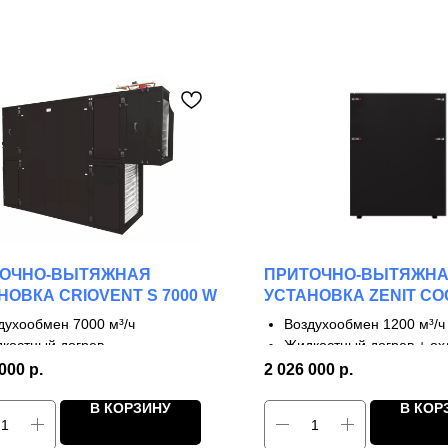
ТОЧНО-ВЫТЯЖНАЯ
ПРИТОЧНО-ВЫТЯЖН
НОВКА CRIOVENT S 7000 W
УСТАНОВКА ZENIT CO
1200 W
духообмен 7000 м³/ч
Воздухообмен 1200 м³/ч
костный догрев
Жидкостный догрев + о
тупени рекуперации
3 ступени рекуперации
 000
р.
2 026 000
р.
 до 95%
КПД до 90%
В КОРЗИНУ
В КОР
касно-панельная конструкция
Однонаправленные фл
 объектов с высокими
Профессиональный кли