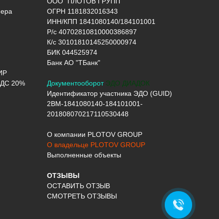
ООО "ПЛОТОВ ГРУПП"
нера
ОГРН 1181832016343
ИНН/КПП 1841080140/184101001
Р/с 40702810810000386897
К/с 30101810145250000974
БИК 044525974
Банк АО "ТБанк"
ИР
ДС 20%
Документооборот
ЭДО ДИАДОК
Идентификатор участника ЭДО (GUID)
2BM-1841080140-184101001-
201808070217110530448
О компании PLOTOV GROUP
О владельце PLOTOV GROUP
Выполненные объекты
ОТЗЫВЫ
ОСТАВИТЬ ОТЗЫВ
СМОТРЕТЬ ОТЗЫВЫ