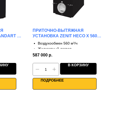
АЯ
ПРИТОЧНО-ВЫТЯЖНАЯ
ANDART V
УСТАНОВКА ZENIT HECO X 560
W2R
Воздухообмен 560 м³/ч
Жидкостный догрев
3 ступени рекуперации
587 000
р.
КПД до 90%
ЗИНУ
В КОРЗИНУ
Двунаправленные фланцы
анцы
Работа до -30°С
Умное управление
ПОДРОБНЕЕ