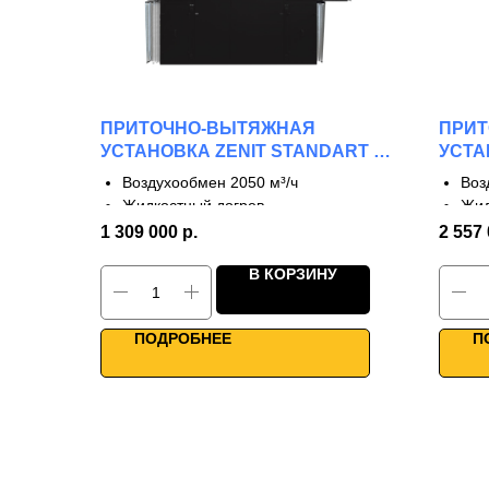
ПРИТОЧНО-ВЫТЯЖНАЯ
ПРИ
УСТАНОВКА ZENIT STANDART S
УСТА
2050 W
W
Воздухообмен 2050 м³/ч
Воз
Жидкостный догрев
Жид
2 ступени рекуперации
3 с
1 309 000
р.
2 557
КПД до 65%
КПД
В КОРЗИНУ
Каркасно-панельная конструкция
Кар
Для больших объектов
Выс
Умное управление
WiF
ПОДРОБНЕЕ
П