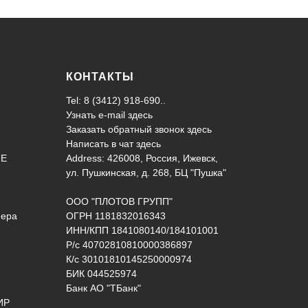
КОНТАКТЫ
Tel: 8 (3412) 918-690..
Узнать e-mail здесь
Заказать обратный звонок здесь
Написать в чат
здесь
ИЕ
Address: 426008, Россия, Ижевск,
ул. Пушкинская, д. 268, БЦ "Пушка"
ООО "ПЛОТОВ ГРУПП"
нера
ОГРН 1181832016343
ИНН/КПП 1841080140/184101001
Р/с 40702810810000386897
К/с 30101810145250000974
БИК 044525974
Банк АО "ТБанк"
ИР