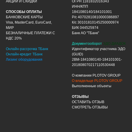
АКЦИИ И СКИДКИ
ОГРН 1181832016343
ИНН/КПП
СПОСОБЫ ОПЛАТЫ
1841080140/184101001
БАНКОВСКИЕ КАРТЫ
Р/с 40702810810000386897
Visa, MasterCard, EuroCard,
К/с 30101810145250000974
МИР
БИК 044525974
БЕЗНАЛИЧНЫЕ ПЛАТЕЖИ С
Банк АО "ТБанк"
НДС 20%
Документооборот
ЭДО ДИАДОК
Онлайн-рассрочка ТБанк
Идентификатор участника ЭДО
Онлайн-кредит ТБанк
(GUID)
Лизинг оборудования
2BM-1841080140-184101001-
201808070217110530448
О компании PLOTOV GROUP
О владельце PLOTOV GROUP
Выполненные объекты
ОТЗЫВЫ
ОСТАВИТЬ ОТЗЫВ
СМОТРЕТЬ ОТЗЫВЫ