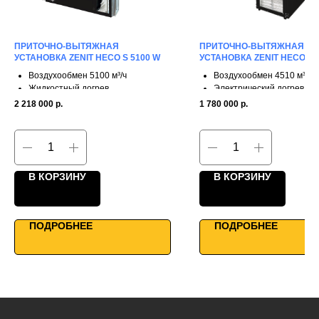
ПРИТОЧНО-ВЫТЯЖНАЯ
ПРИТОЧНО-ВЫТЯЖНАЯ
УСТАНОВКА ZENIT HECO S 5100 W
УСТАНОВКА ZENIT HECO X 4
Воздухообмен 5100 м³/ч
Воздухообмен 4510 м³/ч
Жидкостный догрев
Электрический догрев
3 ступени рекуперации
3 ступени рекуперации
2 218 000
р.
1 780 000
р.
КПД до 90%
КПД до 90%
Каркасно-панельная конструкция
Двунаправленные фланц
Для промышленных систем
Максимальная мощность
Умное управление
Умное управление
В КОРЗИНУ
В КОРЗИНУ
ПОДРОБНЕЕ
ПОДРОБНЕЕ