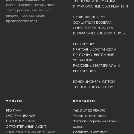
ТЕПЛОВАЯ АВТОМАТИКА
Использование материалов
ИНФРАКРАСНЫЕ ОБОГРЕВАТЕЛИ
сайта разрешено только с
письменного согласия
СУШИЛКИ ДЛЯ РУК
правообладателя.
ОСУШИТЕЛИ ВОЗДУХА
ОЧИСТИТЕЛИ ВОЗДУХА
КЛИМАТИЧЕСКИЕ КОМПЛЕКСЫ
ВЕНТИЛЯЦИЯ
ПРИТОЧНЫЕ УСТАНОВКИ
ПРИТОЧНО-ВЫТЯЖНЫЕ
УСТАНОВКИ
РАСХОДНЫЕ МАТЕРИАЛЫ К
ВЕНТИЛЯЦИИ
КОНДИЦИОНЕРЫ ОПТОМ
ТЕПЛОТЕХНИКА ОПТОМ
УСЛУГИ
КОНТАКТЫ
МОНТАЖ
Tel: 8 (3412) 918-690..
ОБСЛУЖИВАНИЕ
Узнать e-mail здесь
ПРОЕКТИРОВАНИЕ
Заказать обратный звонок
СТРОИТЕЛЬНЫЙ АУДИТ
здесь
ЛАЗЕРНОЕ 3D СКАНИРОВАНИЕ
Написать в чат
здесь