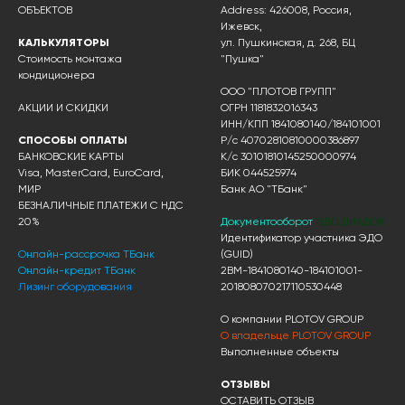
ОБЪЕКТОВ
Address: 426008, Россия,
Ижевск,
КАЛЬКУЛЯТОРЫ
ул. Пушкинская, д. 268, БЦ
Стоимость монтажа
"Пушка"
кондиционера
ООО "ПЛОТОВ ГРУПП"
АКЦИИ И СКИДКИ
ОГРН 1181832016343
ИНН/КПП 1841080140/184101001
СПОСОБЫ ОПЛАТЫ
Р/с 40702810810000386897
БАНКОВСКИЕ КАРТЫ
К/с 30101810145250000974
Visa, MasterCard, EuroCard,
БИК 044525974
МИР
Банк АО "ТБанк"
БЕЗНАЛИЧНЫЕ ПЛАТЕЖИ С НДС
20%
Документооборот
ЭДО ДИАДОК
Идентификатор участника ЭДО
Онлайн-рассрочка ТБанк
(GUID)
Онлайн-кредит ТБанк
2BM-1841080140-184101001-
Лизинг оборудования
201808070217110530448
О компании PLOTOV GROUP
О владельце PLOTOV GROUP
Выполненные объекты
ОТЗЫВЫ
ОСТАВИТЬ ОТЗЫВ