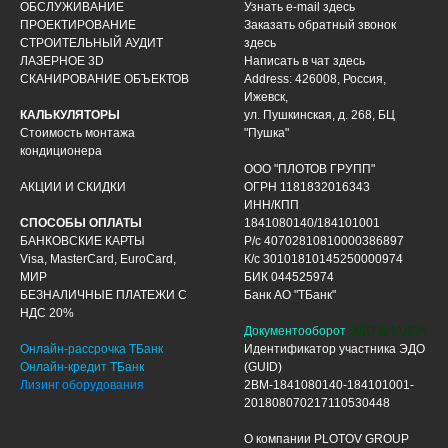
ОБСЛУЖИВАНИЕ
Узнать e-mail здесь
ПРОЕКТИРОВАНИЕ
Заказать обратный звонок
СТРОИТЕЛЬНЫЙ АУДИТ
здесь
ЛАЗЕРНОЕ 3D
Написать в чат
здесь
СКАНИРОВАНИЕ ОБЪЕКТОВ
Address: 426008, Россия,
Ижевск,
КАЛЬКУЛЯТОРЫ
ул. Пушкинская, д. 268, БЦ
Стоимость монтажа
"Пушка"
кондиционера
ООО "ПЛОТОВ ГРУПП"
АКЦИИ И СКИДКИ
ОГРН 1181832016343
ИНН/КПП
СПОСОБЫ ОПЛАТЫ
1841080140/184101001
БАНКОВСКИЕ КАРТЫ
Р/с 40702810810000386897
Visa, MasterCard, EuroCard,
К/с 30101810145250000974
МИР
БИК 044525974
БЕЗНАЛИЧНЫЕ ПЛАТЕЖИ С
Банк АО "ТБанк"
НДС 20%
Документооборот
ЭДО ДИАДОК
Онлайн-рассрочка ТБанк
Идентификатор участника ЭДО
Онлайн-кредит ТБанк
(GUID)
Лизинг оборудования
2BM-1841080140-184101001-
201808070217110530448
О компании PLOTOV GROUP