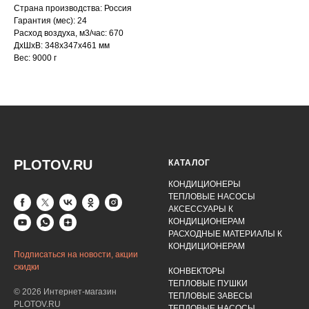
Страна производства: Россия
Гарантия (мес): 24
Расход воздуха, м3/час: 670
ДxШxВ: 348x347x461 мм
Вес: 9000 г
PLOTOV.RU
КАТАЛОГ
КОНДИЦИОНЕРЫ
ТЕПЛОВЫЕ НАСОСЫ
АКСЕССУАРЫ К
КОНДИЦИОНЕРАМ
РАСХОДНЫЕ МАТЕРИАЛЫ К
КОНДИЦИОНЕРАМ
Подписаться на новости, акции
скидки
КОНВЕКТОРЫ
ТЕПЛОВЫЕ ПУШКИ
© 2026 Интернет-магазин
ТЕПЛОВЫЕ ЗАВЕСЫ
PLOTOV.RU
ТЕПЛОВЫЕ НАСОСЫ