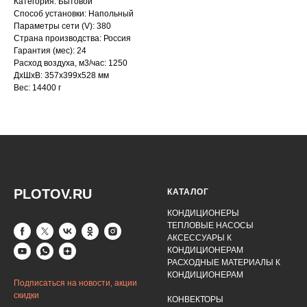
Категория: Бытовой
Способ установки: Напольный
Параметры сети (V): 380
Страна производства: Россия
Гарантия (мес): 24
Расход воздуха, м3/час: 1250
ДxШxВ: 357x399x528 мм
Вес: 14400 г
PLOTOV.RU
КАТАЛОГ
КОНДИЦИОНЕРЫ
ТЕПЛОВЫЕ НАСОСЫ
АКСЕССУАРЫ К
КОНДИЦИОНЕРАМ
РАСХОДНЫЕ МАТЕРИАЛЫ К
КОНДИЦИОНЕРАМ
Подписаться на новости, акции
скидки
КОНВЕКТОРЫ