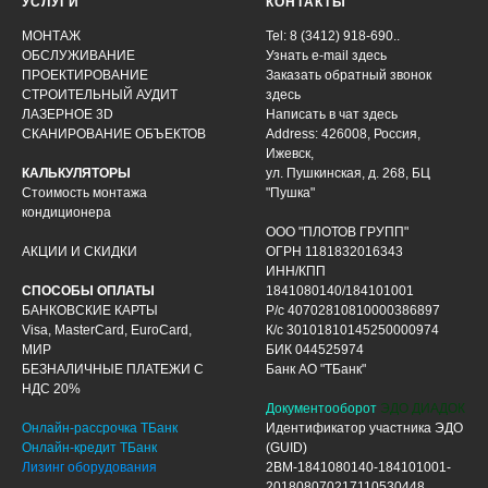
УСЛУГИ
КОНТАКТЫ
МОНТАЖ
Tel: 8 (3412) 918-690..
ОБСЛУЖИВАНИЕ
Узнать e-mail здесь
ПРОЕКТИРОВАНИЕ
Заказать обратный звонок
СТРОИТЕЛЬНЫЙ АУДИТ
здесь
ЛАЗЕРНОЕ 3D
Написать в чат
здесь
СКАНИРОВАНИЕ ОБЪЕКТОВ
Address: 426008, Россия,
Ижевск,
КАЛЬКУЛЯТОРЫ
ул. Пушкинская, д. 268, БЦ
Стоимость монтажа
"Пушка"
кондиционера
ООО "ПЛОТОВ ГРУПП"
АКЦИИ И СКИДКИ
ОГРН 1181832016343
ИНН/КПП
СПОСОБЫ ОПЛАТЫ
1841080140/184101001
БАНКОВСКИЕ КАРТЫ
Р/с 40702810810000386897
Visa, MasterCard, EuroCard,
К/с 30101810145250000974
МИР
БИК 044525974
БЕЗНАЛИЧНЫЕ ПЛАТЕЖИ С
Банк АО "ТБанк"
НДС 20%
Документооборот
ЭДО ДИАДОК
Онлайн-рассрочка ТБанк
Идентификатор участника ЭДО
Онлайн-кредит ТБанк
(GUID)
Лизинг оборудования
2BM-1841080140-184101001-
201808070217110530448