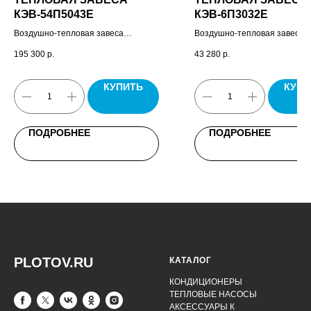
КЭВ-54П5043Е
КЭВ-6П3032E
Воздушно-тепловая завеса
Воздушно-тепловая завеса 
Бриллиант, пульт управления HL18,
пульт управления HL10, пасп
195 300
р.
43 280
р.
комплект крепежных кронштейнов,
паспорт.
КУПИТЬ
КУПИ
ПОДРОБНЕЕ
ПОДРОБНЕЕ
PLOTOV.RU
КАТАЛОГ
КОНДИЦИОНЕРЫ
ТЕПЛОВЫЕ НАСОСЫ
АКСЕССУАРЫ К