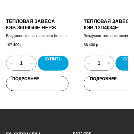
ТЕПЛОВАЯ ЗАВЕСА
ТЕПЛОВАЯ ЗАВЕСА
КЭВ-36П6046E НЕРЖ.
КЭВ-12П4034E
Воздушно-тепловая завеса Колонна
Воздушно-тепловая завеса 
Бриллиант, пульт управления HL18,
Плюс, пульт управления HL1
197 400
р.
68 400
р.
кабель управления 7x0,5, паспорт.
комплект крепежных кронште
паспорт.
КУПИТЬ
КУПИ
ПОДРОБНЕЕ
ПОДРОБНЕЕ
КАТАЛОГ