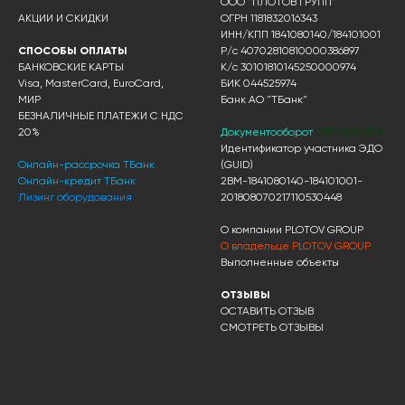
ООО "ПЛОТОВ ГРУПП"
АКЦИИ И СКИДКИ
ОГРН 1181832016343
ИНН/КПП 1841080140/184101001
СПОСОБЫ ОПЛАТЫ
Р/с 40702810810000386897
БАНКОВСКИЕ КАРТЫ
К/с 30101810145250000974
Visa, MasterCard, EuroCard,
БИК 044525974
МИР
Банк АО "ТБанк"
БЕЗНАЛИЧНЫЕ ПЛАТЕЖИ С НДС
20%
Документооборот
ЭДО ДИАДОК
Идентификатор участника ЭДО
Онлайн-рассрочка ТБанк
(GUID)
Онлайн-кредит ТБанк
2BM-1841080140-184101001-
Лизинг оборудования
201808070217110530448
О компании PLOTOV GROUP
О владельце PLOTOV GROUP
Выполненные объекты
ОТЗЫВЫ
ОСТАВИТЬ ОТЗЫВ
СМОТРЕТЬ ОТЗЫВЫ