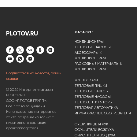
PLOTOV.RU
КАТАЛОГ
КОНДИЦИОНЕРЫ
ТЕПЛОВЫЕ НАСОСЫ
АКСЕССУАРЫ К
КОНДИЦИОНЕРАМ
РАСХОДНЫЕ МАТЕРИАЛЫ К
КОНДИЦИОНЕРАМ
Подписаться на новости, акции
скидки
КОНВЕКТОРЫ
ТЕПЛОВЫЕ ПУШКИ
© 2026 Интернет-магазин
ТЕПЛОВЫЕ ЗАВЕСЫ
PLOTOV.RU
ТЕПЛОВЫЕ НАСОСЫ
ООО «ПЛОТОВ ГРУПП».
ТЕПЛОВЕНТИЛЯТОРЫ
Все права защищены.
ТЕПЛОВАЯ АВТОМАТИКА
Использование материалов
ИНФРАКРАСНЫЕ ОБОГРЕВАТЕЛИ
сайта разрешено только с
письменного согласия
СУШИЛКИ ДЛЯ РУК
правообладателя.
ОСУШИТЕЛИ ВОЗДУХА
ОЧИСТИТЕЛИ ВОЗДУХА