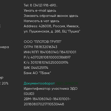
Tel: 8 (3412) 918-690..
Узнать e-mail здесь
Заказать обратный звонок здесь
Написать в чат
здесь
Е
Address: 426008, Россия, Ижевск,
ул. Пушкинская, д. 268, БЦ "Пушка"
ООО "ПЛОТОВ ГРУПП"
онера
ОГРН 1181832016343
ИНН/КПП 1841080140/184101001
Р/с 40702810810000386897
К/с 30101810145250000974
БИК 044525974
Банк АО "ТБанк"
ИР
С 20%
Документооборот
ЭДО ДИАДОК
Идентификатор участника ЭДО
(GUID)
2BM-1841080140-184101001-
201808070217110530448