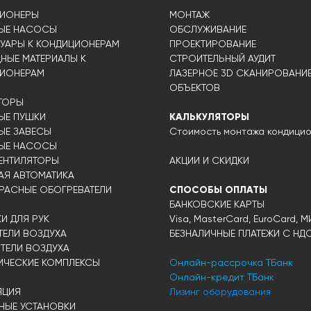
ИОНЕРЫ
МОНТАЖ
ЫЕ НАСОСЫ
ОБСЛУЖИВАНИЕ
УАРЫ К КОНДИЦИОНЕРАМ
ПРОЕКТИРОВАНИЕ
НЫЕ МАТЕРИАЛЫ К
СТРОИТЕЛЬНЫЙ АУДИТ
ИОНЕРАМ
ЛАЗЕРНОЕ 3D СКАНИРОВАНИ
ОБЪЕКТОВ
ТОРЫ
ЫЕ ПУШКИ
КАЛЬКУЛЯТОРЫ
ЫЕ ЗАВЕСЫ
Стоимость монтажа кондици
ЫЕ НАСОСЫ
ЕНТИЛЯТОРЫ
АКЦИИ И СКИДКИ
АЯ АВТОМАТИКА
РАСНЫЕ ОБОГРЕВАТЕЛИ
СПОСОБЫ ОПЛАТЫ
БАНКОВСКИЕ КАРТЫ
И ДЛЯ РУК
Visa, MasterCard, EuroCard, М
ЕЛИ ВОЗДУХА
БЕЗНАЛИЧНЫЕ ПЛАТЕЖИ С НД
ТЕЛИ ВОЗДУХА
ИЧЕСКИЕ КОМПЛЕКСЫ
Онлайн-рассрочка ТБанк
Онлайн-кредит ТБанк
ЯЦИЯ
Лизинг оборудования
НЫЕ УСТАНОВКИ