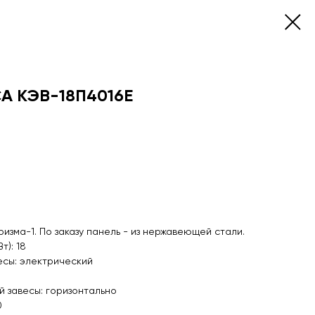
А КЭВ-18П4016Е
изма-1. По заказу панель - из нержавеющей стали.
т): 18
есы: электрический
 завесы: горизонтально
0