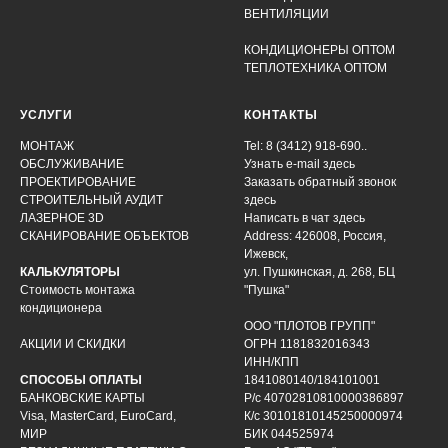
ВЕНТИЛЯЦИИ
КОНДИЦИОНЕРЫ ОПТОМ
ТЕПЛОТЕХНИКА ОПТОМ
УСЛУГИ
КОНТАКТЫ
МОНТАЖ
Tel: 8 (3412) 918-690..
ОБСЛУЖИВАНИЕ
Узнать e-mail здесь
ПРОЕКТИРОВАНИЕ
Заказать обратный звонок
СТРОИТЕЛЬНЫЙ АУДИТ
здесь
ЛАЗЕРНОЕ 3D
Написать в чат
здесь
СКАНИРОВАНИЕ ОБЪЕКТОВ
Address: 426008, Россия,
Ижевск,
КАЛЬКУЛЯТОРЫ
ул. Пушкинская, д. 268, БЦ
Стоимость монтажа
"Пушка"
кондиционера
ООО "ПЛОТОВ ГРУПП"
АКЦИИ И СКИДКИ
ОГРН 1181832016343
ИНН/КПП
СПОСОБЫ ОПЛАТЫ
1841080140/184101001
БАНКОВСКИЕ КАРТЫ
Р/с 40702810810000386897
Visa, MasterCard, EuroCard,
К/с 30101810145250000974
МИР
БИК 044525974