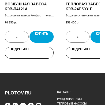
ВОЗДУШНАЯ ЗАВЕСА
ТЕПЛОВАЯ ЗАВЕСА
КЭВ-П4121A
КЭВ-24П5031E
Воздушная завеса Комфорт, пульт
Воздушно-тепловая завеса 
управления HL10, комплект
пульт управления HL10, ком
76 950
р.
158 400
р.
крепежных кронштейнов, паспорт.
крепежных кронштейнов, пас
КУПИТЬ
КУПИ
ПОДРОБНЕЕ
ПОДРОБНЕЕ
PLOTOV.RU
КАТАЛОГ
КОНДИЦИОНЕРЫ
ТЕПЛОВЫЕ НАСОСЫ