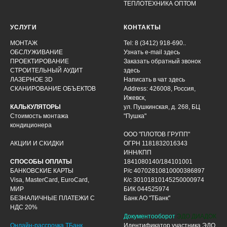
ТЕПЛОТЕХНИКА ОПТОМ
УСЛУГИ
КОНТАКТЫ
МОНТАЖ
Tel: 8 (3412) 918-690..
ОБСЛУЖИВАНИЕ
Узнать e-mail здесь
ПРОЕКТИРОВАНИЕ
Заказать обратный звонок
СТРОИТЕЛЬНЫЙ АУДИТ
здесь
ЛАЗЕРНОЕ 3D
Написать в чат
здесь
СКАНИРОВАНИЕ ОБЪЕКТОВ
Address: 426008, Россия,
Ижевск,
КАЛЬКУЛЯТОРЫ
ул. Пушкинская, д. 268, БЦ
Стоимость монтажа
"Пушка"
кондиционера
ООО "ПЛОТОВ ГРУПП"
АКЦИИ И СКИДКИ
ОГРН 1181832016343
ИНН/КПП
СПОСОБЫ ОПЛАТЫ
1841080140/184101001
БАНКОВСКИЕ КАРТЫ
Р/с 40702810810000386897
Visa, MasterCard, EuroCard,
К/с 30101810145250000974
МИР
БИК 044525974
БЕЗНАЛИЧНЫЕ ПЛАТЕЖИ С
Банк АО "ТБанк"
НДС 20%
Документооборот
ЭДО ДИАДОК
Онлайн-рассрочка ТБанк
Идентификатор участника ЭДО