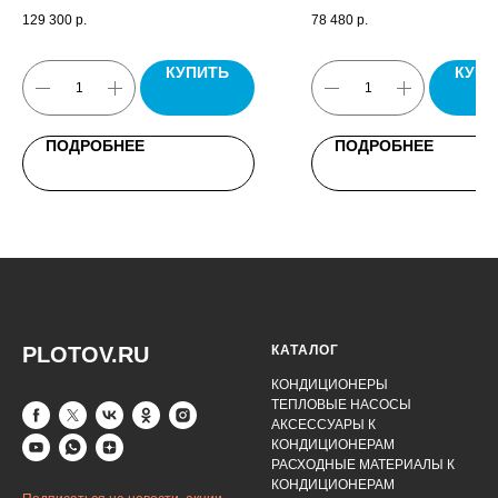
комплект крепежных кронштейнов,
Бриллиант, пульт управлени
129 300
р.
78 480
р.
паспорт.
комплект крепежных штанг,
выключатель освещения, пас
КУПИТЬ
КУПИ
ПОДРОБНЕЕ
ПОДРОБНЕЕ
PLOTOV.RU
КАТАЛОГ
КОНДИЦИОНЕРЫ
ТЕПЛОВЫЕ НАСОСЫ
АКСЕССУАРЫ К
КОНДИЦИОНЕРАМ
РАСХОДНЫЕ МАТЕРИАЛЫ К
КОНДИЦИОНЕРАМ