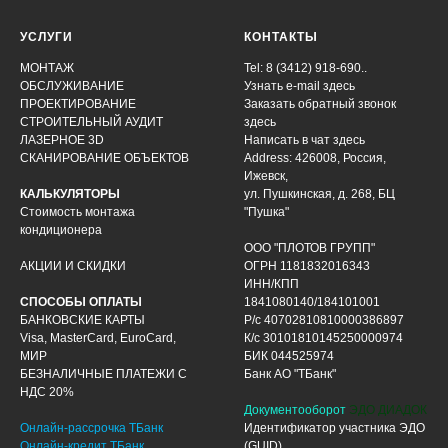
УСЛУГИ
КОНТАКТЫ
МОНТАЖ
Tel: 8 (3412) 918-690..
ОБСЛУЖИВАНИЕ
Узнать e-mail здесь
ПРОЕКТИРОВАНИЕ
Заказать обратный звонок
СТРОИТЕЛЬНЫЙ АУДИТ
здесь
ЛАЗЕРНОЕ 3D
Написать в чат
здесь
СКАНИРОВАНИЕ ОБЪЕКТОВ
Address: 426008, Россия,
Ижевск,
КАЛЬКУЛЯТОРЫ
ул. Пушкинская, д. 268, БЦ
Стоимость монтажа
"Пушка"
кондиционера
ООО "ПЛОТОВ ГРУПП"
АКЦИИ И СКИДКИ
ОГРН 1181832016343
ИНН/КПП
СПОСОБЫ ОПЛАТЫ
1841080140/184101001
БАНКОВСКИЕ КАРТЫ
Р/с 40702810810000386897
Visa, MasterCard, EuroCard,
К/с 30101810145250000974
МИР
БИК 044525974
БЕЗНАЛИЧНЫЕ ПЛАТЕЖИ С
Банк АО "ТБанк"
НДС 20%
Документооборот
ЭДО ДИАДОК
Онлайн-рассрочка ТБанк
Идентификатор участника ЭДО
Онлайн-кредит ТБанк
(GUID)