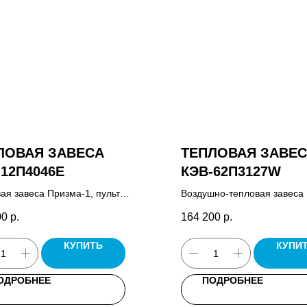
ЛОВАЯ ЗАВЕСА
ТЕПЛОВАЯ ЗАВЕ
-12П4046Е
КЭВ-62П3127W
ая завеса Призма-1, пульт
Воздушно-тепловая завеса 
ения HL10.
пульт управления завесой 
00
р.
164 200
р.
паспорт.
КУПИТЬ
КУПИ
ОДРОБНЕЕ
ПОДРОБНЕЕ