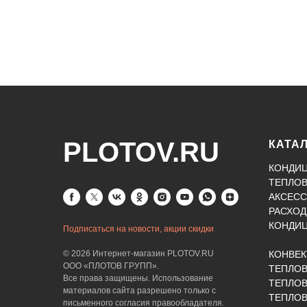
PLOTOV.RU
КАТА
КОНДИ
ТЕПЛО
АКСЕСС
РАСХОД
КОНДИ
Подписаться на новости, акции скидки
© 2026 Интернет-магазин PLOTOV.RU
КОНВЕ
ООО «ПЛОТОВ ГРУПП».
ТЕПЛО
Все права защищены. Использование
ТЕПЛОВ
материалов сайта разрешено только с
ТЕПЛО
письменного согласия правообладателя.