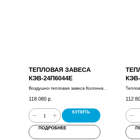
ТЕПЛОВАЯ ЗАВЕСА
ТЕП
КЭВ-24П6044E
КЭВ
Воздушно-тепловая завеса Колонна
Теплов
Бриллиант, пульт управления HL18,
управл
118 080
р.
112 8
кабель управления 7x0,5, паспорт.
КУПИТЬ
ПОДРОБНЕЕ
П