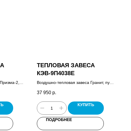
СА
ТЕПЛОВАЯ ЗАВЕСА
КЭВ-9П4038Е
Призма-2,
Воздушно-тепловая завеса Гранит, пульт
HL10,
управления HL10 или HL18 в
37 950
р.
зависимости от корпуса, комплект
крепежных кронштейнов, паспорт.
ТЬ
КУПИТЬ
ПОДРОБНЕЕ