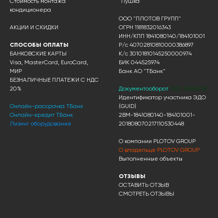
Стоимость монтажа
"Пушка"
кондиционера
ООО "ПЛОТОВ ГРУПП"
АКЦИИ И СКИДКИ
ОГРН 1181832016343
ИНН/КПП 1841080140/184101001
СПОСОБЫ ОПЛАТЫ
Р/с 40702810810000386897
БАНКОВСКИЕ КАРТЫ
К/с 30101810145250000974
Visa, MasterCard, EuroCard,
БИК 044525974
МИР
Банк АО "ТБанк"
БЕЗНАЛИЧНЫЕ ПЛАТЕЖИ С НДС
20%
Документооборот
ЭДО ДИАДОК
Идентификатор участника ЭДО
Онлайн-рассрочка ТБанк
(GUID)
Онлайн-кредит ТБанк
2BM-1841080140-184101001-
Лизинг оборудования
201808070217110530448
О компании PLOTOV GROUP
О владельце PLOTOV GROUP
Выполненные объекты
ОТЗЫВЫ
ОСТАВИТЬ ОТЗЫВ
СМОТРЕТЬ ОТЗЫВЫ