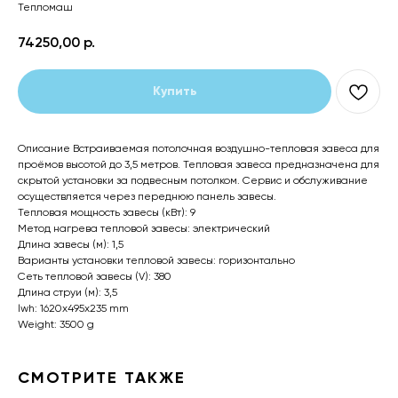
Тепломаш
74250,00
р.
Купить
Описание Встраиваемая потолочная воздушно-тепловая завеса для
проёмов высотой до 3,5 метров. Тепловая завеса предназначена для
скрытой установки за подвесным потолком. Сервис и обслуживание
осуществляется через переднюю панель завесы.
Тепловая мощность завесы (кВт): 9
Метод нагрева тепловой завесы: электрический
Длина завесы (м): 1,5
Варианты установки тепловой завесы: горизонтально
Сеть тепловой завесы (V): 380
Длина струи (м): 3,5
lwh: 1620x495x235 mm
Weight: 3500 g
СМОТРИТЕ ТАКЖЕ