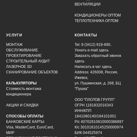
ВЕНТИЛЯЦИИ
КОНДИЦИОНЕРЫ ОПТОМ
ТЕПЛОТЕХНИКА ОПТОМ
УСЛУГИ
КОНТАКТЫ
МОНТАЖ
Tel: 8 (3412) 918-690..
ОБСЛУЖИВАНИЕ
Узнать e-mail здесь
ПРОЕКТИРОВАНИЕ
Заказать обратный звонок
СТРОИТЕЛЬНЫЙ АУДИТ
здесь
ЛАЗЕРНОЕ 3D
Написать в чат
здесь
СКАНИРОВАНИЕ ОБЪЕКТОВ
Address: 426008, Россия,
Ижевск,
КАЛЬКУЛЯТОРЫ
ул. Пушкинская, д. 268, БЦ
Стоимость монтажа
"Пушка"
кондиционера
ООО "ПЛОТОВ ГРУПП"
АКЦИИ И СКИДКИ
ОГРН 1181832016343
ИНН/КПП
СПОСОБЫ ОПЛАТЫ
1841080140/184101001
БАНКОВСКИЕ КАРТЫ
Р/с 40702810810000386897
Visa, MasterCard, EuroCard,
К/с 30101810145250000974
МИР
БИК 044525974