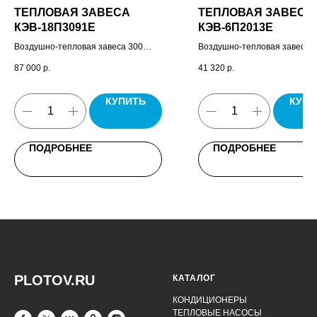
ТЕПЛОВАЯ ЗАВЕСА
ТЕПЛОВАЯ ЗАВЕСА
КЭВ-18П3091E
КЭВ-6П2013E
Воздушно-тепловая завеса 300
Воздушно-тепловая завеса
Потолочная, пульт управления
Бриллиант, пульт управлени
87 000
р.
41 320
р.
завесой HL10, паспорт.
паспорт.
КУПИТЬ
КУПИ
ПОДРОБНЕЕ
ПОДРОБНЕЕ
PLOTOV.RU
КАТАЛОГ
КОНДИЦИОНЕРЫ
ТЕПЛОВЫЕ НАСОСЫ