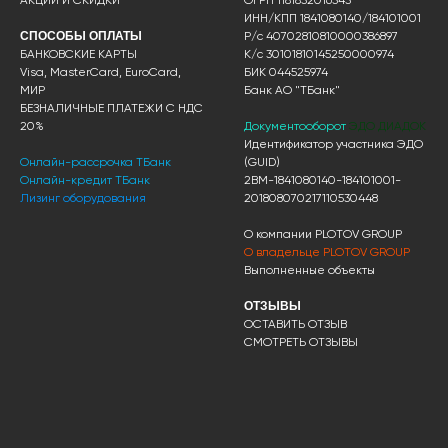
АКЦИИ И СКИДКИ
ОГРН 1181832016343
ИНН/КПП 1841080140/184101001
СПОСОБЫ ОПЛАТЫ
Р/с 40702810810000386897
БАНКОВСКИЕ КАРТЫ
К/с 30101810145250000974
Visa, MasterCard, EuroCard,
БИК 044525974
МИР
Банк АО "ТБанк"
БЕЗНАЛИЧНЫЕ ПЛАТЕЖИ С НДС
20%
Документооборот
ЭДО ДИАДОК
Идентификатор участника ЭДО
Онлайн-рассрочка ТБанк
(GUID)
Онлайн-кредит ТБанк
2BM-1841080140-184101001-
Лизинг оборудования
201808070217110530448
О компании PLOTOV GROUP
О владельце PLOTOV GROUP
Выполненные объекты
ОТЗЫВЫ
ОСТАВИТЬ ОТЗЫВ
СМОТРЕТЬ ОТЗЫВЫ