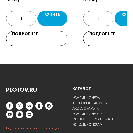
70 100
р.
171 200
р.
кронштейнов, паспорт.
КУПИТЬ
КУПИ
ПОДРОБНЕЕ
ПОДРОБНЕЕ
PLOTOV.RU
КАТАЛОГ
КОНДИЦИОНЕРЫ
ТЕПЛОВЫЕ НАСОСЫ
АКСЕССУАРЫ К
КОНДИЦИОНЕРАМ
РАСХОДНЫЕ МАТЕРИАЛЫ К
КОНДИЦИОНЕРАМ
Подписаться на новости, акции