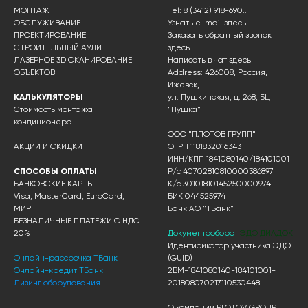
МОНТАЖ
Tel: 8 (3412) 918-690..
ОБСЛУЖИВАНИЕ
Узнать e-mail здесь
ПРОЕКТИРОВАНИЕ
Заказать обратный звонок
СТРОИТЕЛЬНЫЙ АУДИТ
здесь
ЛАЗЕРНОЕ 3D СКАНИРОВАНИЕ
Написать в чат
здесь
ОБЪЕКТОВ
Address: 426008, Россия,
Ижевск,
КАЛЬКУЛЯТОРЫ
ул. Пушкинская, д. 268, БЦ
Стоимость монтажа
"Пушка"
кондиционера
ООО "ПЛОТОВ ГРУПП"
АКЦИИ И СКИДКИ
ОГРН 1181832016343
ИНН/КПП 1841080140/184101001
СПОСОБЫ ОПЛАТЫ
Р/с 40702810810000386897
БАНКОВСКИЕ КАРТЫ
К/с 30101810145250000974
Visa, MasterCard, EuroCard,
БИК 044525974
МИР
Банк АО "ТБанк"
БЕЗНАЛИЧНЫЕ ПЛАТЕЖИ С НДС
20%
Документооборот
ЭДО ДИАДОК
Идентификатор участника ЭДО
Онлайн-рассрочка ТБанк
(GUID)
Онлайн-кредит ТБанк
2BM-1841080140-184101001-
Лизинг оборудования
201808070217110530448
О компании PLOTOV GROUP