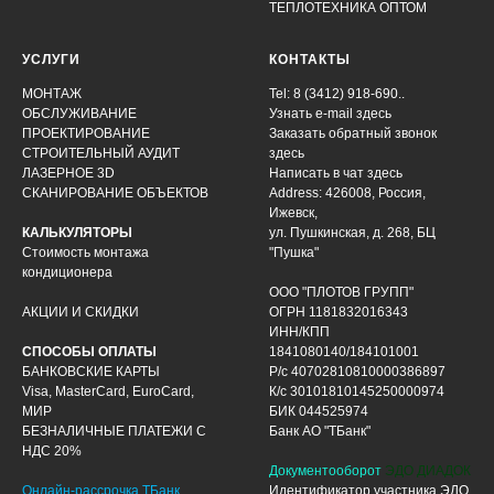
ТЕПЛОТЕХНИКА ОПТОМ
УСЛУГИ
КОНТАКТЫ
МОНТАЖ
Tel: 8 (3412) 918-690..
ОБСЛУЖИВАНИЕ
Узнать e-mail здесь
ПРОЕКТИРОВАНИЕ
Заказать обратный звонок
СТРОИТЕЛЬНЫЙ АУДИТ
здесь
ЛАЗЕРНОЕ 3D
Написать в чат
здесь
СКАНИРОВАНИЕ ОБЪЕКТОВ
Address: 426008, Россия,
Ижевск,
КАЛЬКУЛЯТОРЫ
ул. Пушкинская, д. 268, БЦ
Стоимость монтажа
"Пушка"
кондиционера
ООО "ПЛОТОВ ГРУПП"
АКЦИИ И СКИДКИ
ОГРН 1181832016343
ИНН/КПП
СПОСОБЫ ОПЛАТЫ
1841080140/184101001
БАНКОВСКИЕ КАРТЫ
Р/с 40702810810000386897
Visa, MasterCard, EuroCard,
К/с 30101810145250000974
МИР
БИК 044525974
БЕЗНАЛИЧНЫЕ ПЛАТЕЖИ С
Банк АО "ТБанк"
НДС 20%
Документооборот
ЭДО ДИАДОК
Онлайн-рассрочка ТБанк
Идентификатор участника ЭДО