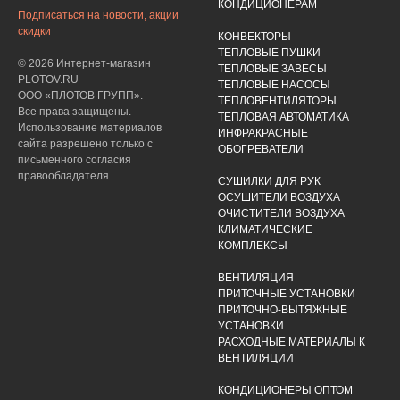
КОНДИЦИОНЕРАМ
Подписаться на новости, акции
скидки
КОНВЕКТОРЫ
ТЕПЛОВЫЕ ПУШКИ
© 2026 Интернет-магазин
ТЕПЛОВЫЕ ЗАВЕСЫ
PLOTOV.RU
ТЕПЛОВЫЕ НАСОСЫ
ООО «ПЛОТОВ ГРУПП».
ТЕПЛОВЕНТИЛЯТОРЫ
Все права защищены.
ТЕПЛОВАЯ АВТОМАТИКА
Использование материалов
ИНФРАКРАСНЫЕ
сайта разрешено только с
ОБОГРЕВАТЕЛИ
письменного согласия
правообладателя.
СУШИЛКИ ДЛЯ РУК
ОСУШИТЕЛИ ВОЗДУХА
ОЧИСТИТЕЛИ ВОЗДУХА
КЛИМАТИЧЕСКИЕ
КОМПЛЕКСЫ
ВЕНТИЛЯЦИЯ
ПРИТОЧНЫЕ УСТАНОВКИ
ПРИТОЧНО-ВЫТЯЖНЫЕ
УСТАНОВКИ
РАСХОДНЫЕ МАТЕРИАЛЫ К
ВЕНТИЛЯЦИИ
КОНДИЦИОНЕРЫ ОПТОМ