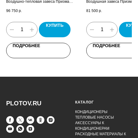
Воздушно-тепловая завеса Призма-2,
Воздушная завеса Призма-2,
пульт управления завесой HL10,
управления завесой HL10, па
96 750
р.
81 500
р.
паспорт.
КУПИТЬ
КУПИ
ПОДРОБНЕЕ
ПОДРОБНЕЕ
PLOTOV.RU
КАТАЛОГ
КОНДИЦИОНЕРЫ
ТЕПЛОВЫЕ НАСОСЫ
АКСЕССУАРЫ К
КОНДИЦИОНЕРАМ
РАСХОДНЫЕ МАТЕРИАЛЫ К