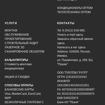
КОНДИЦИОНЕРЫ ОПТОМ
ТЕПЛОТЕХНИКА ОПТОМ
УСЛУГИ
КОНТАКТЫ
МОНТАЖ
Tel: 8 (3412) 918-690..
ОБСЛУЖИВАНИЕ
Узнать e-mail здесь
ПРОЕКТИРОВАНИЕ
Заказать обратный звонок
СТРОИТЕЛЬНЫЙ АУДИТ
здесь
ЛАЗЕРНОЕ 3D
Написать в чат
здесь
СКАНИРОВАНИЕ ОБЪЕКТОВ
Address: 426008, Россия,
Ижевск,
КАЛЬКУЛЯТОРЫ
ул. Пушкинская, д. 268, БЦ
Стоимость монтажа
"Пушка"
кондиционера
ООО "ПЛОТОВ ГРУПП"
АКЦИИ И СКИДКИ
ОГРН 1181832016343
ИНН/КПП
СПОСОБЫ ОПЛАТЫ
1841080140/184101001
БАНКОВСКИЕ КАРТЫ
Р/с 40702810810000386897
Visa, MasterCard, EuroCard,
К/с 30101810145250000974
МИР
БИК 044525974
БЕЗНАЛИЧНЫЕ ПЛАТЕЖИ С
Банк АО "ТБанк"