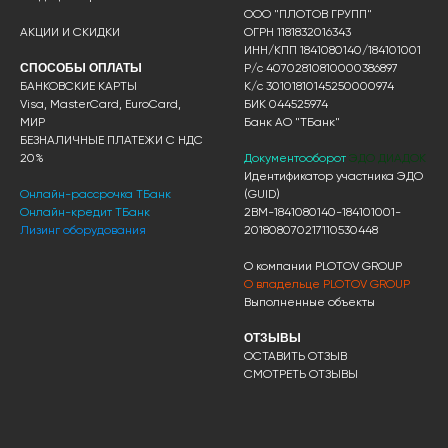
ООО "ПЛОТОВ ГРУПП"
АКЦИИ И СКИДКИ
ОГРН 1181832016343
ИНН/КПП 1841080140/184101001
СПОСОБЫ ОПЛАТЫ
Р/с 40702810810000386897
БАНКОВСКИЕ КАРТЫ
К/с 30101810145250000974
Visa, MasterCard, EuroCard,
БИК 044525974
МИР
Банк АО "ТБанк"
БЕЗНАЛИЧНЫЕ ПЛАТЕЖИ С НДС
20%
Документооборот
ЭДО ДИАДОК
Идентификатор участника ЭДО
Онлайн-рассрочка ТБанк
(GUID)
Онлайн-кредит ТБанк
2BM-1841080140-184101001-
Лизинг оборудования
201808070217110530448
О компании PLOTOV GROUP
О владельце PLOTOV GROUP
Выполненные объекты
ОТЗЫВЫ
ОСТАВИТЬ ОТЗЫВ
СМОТРЕТЬ ОТЗЫВЫ