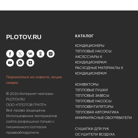
PLOTOV.RU
КАТАЛОГ
КОНДИЦИОНЕРЫ
ТЕПЛОВЫЕ НАСОСЫ
АКСЕССУАРЫ К
КОНДИЦИОНЕРАМ
РАСХОДНЫЕ МАТЕРИАЛЫ К
КОНДИЦИОНЕРАМ
Подписаться на новости, акции
скидки
КОНВЕКТОРЫ
ТЕПЛОВЫЕ ПУШКИ
© 2026 Интернет-магазин
ТЕПЛОВЫЕ ЗАВЕСЫ
PLOTOV.RU
ТЕПЛОВЫЕ НАСОСЫ
ООО «ПЛОТОВ ГРУПП».
ТЕПЛОВЕНТИЛЯТОРЫ
Все права защищены.
ТЕПЛОВАЯ АВТОМАТИКА
Использование материалов
ИНФРАКРАСНЫЕ ОБОГРЕВАТЕЛИ
сайта разрешено только с
письменного согласия
СУШИЛКИ ДЛЯ РУК
правообладателя.
ОСУШИТЕЛИ ВОЗДУХА