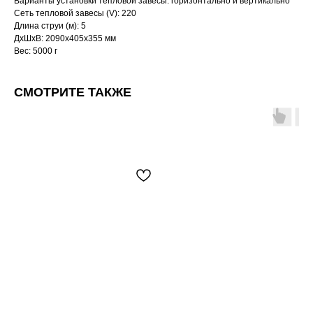
Варианты установки тепловой завесы: горизонтально и вертикально
Сеть тепловой завесы (V): 220
Длина струи (м): 5
ДxШxВ: 2090x405x355 мм
Вес: 5000 г
СМОТРИТЕ ТАКЖЕ