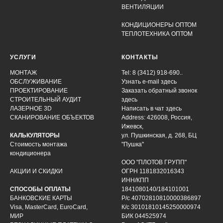
ВЕНТИЛЯЦИИ
КОНДИЦИОНЕРЫ ОПТОМ
ТЕПЛОТЕХНИКА ОПТОМ
УСЛУГИ
КОНТАКТЫ
МОНТАЖ
Tel: 8 (3412) 918-690..
ОБСЛУЖИВАНИЕ
Узнать e-mail здесь
ПРОЕКТИРОВАНИЕ
Заказать обратный звонок
СТРОИТЕЛЬНЫЙ АУДИТ
здесь
ЛАЗЕРНОЕ 3D
Написать в чат
здесь
СКАНИРОВАНИЕ ОБЪЕКТОВ
Address: 426008, Россия,
Ижевск,
КАЛЬКУЛЯТОРЫ
ул. Пушкинская, д. 268, БЦ
Стоимость монтажа
"Пушка"
кондиционера
ООО "ПЛОТОВ ГРУПП"
АКЦИИ И СКИДКИ
ОГРН 1181832016343
ИНН/КПП
СПОСОБЫ ОПЛАТЫ
1841080140/184101001
БАНКОВСКИЕ КАРТЫ
Р/с 40702810810000386897
Visa, MasterCard, EuroCard,
К/с 30101810145250000974
МИР
БИК 044525974