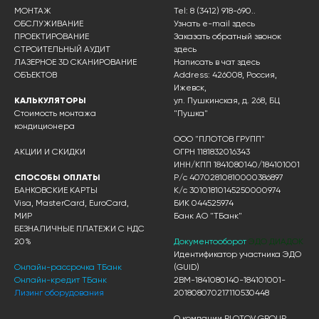
МОНТАЖ
Tel: 8 (3412) 918-690..
ОБСЛУЖИВАНИЕ
Узнать e-mail здесь
ПРОЕКТИРОВАНИЕ
Заказать обратный звонок
СТРОИТЕЛЬНЫЙ АУДИТ
здесь
ЛАЗЕРНОЕ 3D СКАНИРОВАНИЕ
Написать в чат
здесь
ОБЪЕКТОВ
Address: 426008, Россия,
Ижевск,
КАЛЬКУЛЯТОРЫ
ул. Пушкинская, д. 268, БЦ
Стоимость монтажа
"Пушка"
кондиционера
ООО "ПЛОТОВ ГРУПП"
АКЦИИ И СКИДКИ
ОГРН 1181832016343
ИНН/КПП 1841080140/184101001
СПОСОБЫ ОПЛАТЫ
Р/с 40702810810000386897
БАНКОВСКИЕ КАРТЫ
К/с 30101810145250000974
Visa, MasterCard, EuroCard,
БИК 044525974
МИР
Банк АО "ТБанк"
БЕЗНАЛИЧНЫЕ ПЛАТЕЖИ С НДС
20%
Документооборот
ЭДО ДИАДОК
Идентификатор участника ЭДО
Онлайн-рассрочка ТБанк
(GUID)
Онлайн-кредит ТБанк
2BM-1841080140-184101001-
Лизинг оборудования
201808070217110530448
О компании PLOTOV GROUP