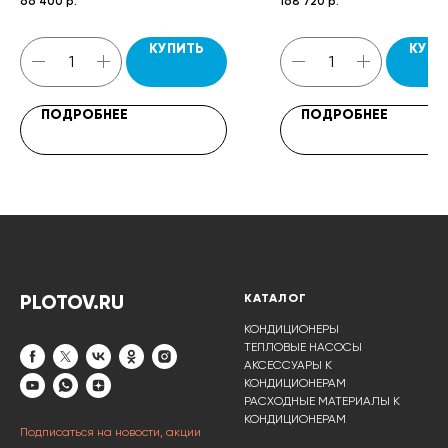
66 400
р.
168 720
р.
HL10, паспорт.
управления HL18, паспорт.
КУПИТЬ
КУПИ
ПОДРОБНЕЕ
ПОДРОБНЕЕ
PLOTOV.RU
КАТАЛОГ
КОНДИЦИОНЕРЫ
ТЕПЛОВЫЕ НАСОСЫ
АКСЕССУАРЫ К
КОНДИЦИОНЕРАМ
РАСХОДНЫЕ МАТЕРИАЛЫ К
КОНДИЦИОНЕРАМ
Подписаться на новости, акции