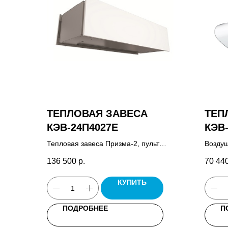
ТЕПЛОВАЯ ЗАВЕСА
ТЕП
КЭВ-24П4027Е
КЭВ
Тепловая завеса Призма-2, пульт
Воздуш
управления HL10.
пульт 
136 500
р.
70 44
крепеж
освеще
КУПИТЬ
ПОДРОБНЕЕ
П