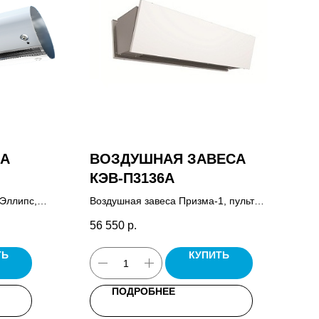
СА
ВОЗДУШНАЯ ЗАВЕСА
КЭВ-П3136A
 Эллипс,
Воздушная завеса Призма-1, пульт
мплект
управления завесой HL10, паспорт.
56 550
р.
ель
ТЬ
КУПИТЬ
ПОДРОБНЕЕ