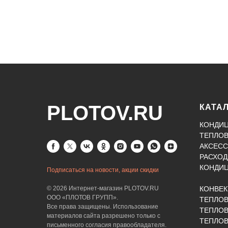
PLOTOV.RU
КАТА
КОНДИ
ТЕПЛО
АКСЕСС
РАСХОД
КОНДИ
Подписаться на новости, акции скидки
© 2026 Интернет-магазин PLOTOV.RU
КОНВЕ
ООО «ПЛОТОВ ГРУПП».
ТЕПЛО
Все права защищены. Использование
ТЕПЛОВ
материалов сайта разрешено только с
ТЕПЛО
письменного согласия правообладателя.