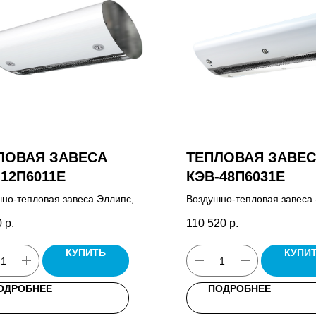
ЛОВАЯ ЗАВЕСА
ТЕПЛОВАЯ ЗАВЕ
-12П6011E
КЭВ-48П6031E
но-тепловая завеса Эллипс,
Воздушно-тепловая завеса
управления HL18, комплект
пульт управления HL18, ко
0
р.
110 520
р.
ных штанг, выключатель
крепежных штанг, выключат
ния, паспорт.
освещения, паспорт.
КУПИТЬ
КУПИ
ОДРОБНЕЕ
ПОДРОБНЕЕ