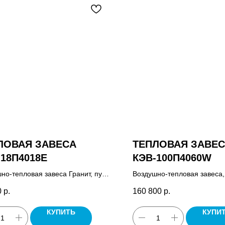
ЛОВАЯ ЗАВЕСА
ТЕПЛОВАЯ ЗАВЕ
-18П4018Е
КЭВ-100П4060W
но-тепловая завеса Гранит, пульт
Воздушно-тепловая завеса,
ения HL10 или HL18 в
комплект крепежных кронш
0
р.
160 800
р.
мости от корпуса, комплект
паспорт.
ных кронштейнов, паспорт.
КУПИТЬ
КУПИ