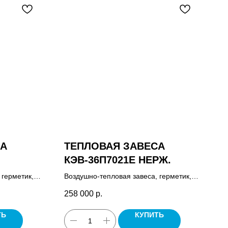
СА
ТЕПЛОВАЯ ЗАВЕСА
КЭВ-36П7021E НЕРЖ.
 герметик,
Воздушно-тепловая завеса, герметик,
тейнов,
комплект крепежных кронштейнов,
258 000
р.
паспорт.
ТЬ
КУПИТЬ