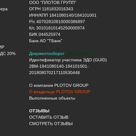
ООО "ПЛОТОВ ГРУПП"
нера
ОГРН 1181832016343
ИНН/КПП 1841080140/184101001
Р/с 40702810810000386897
К/с 30101810145250000974
БИК 044525974
Банк АО "ТБанк"
ИР
ДС 20%
Документооборот
ЭДО ДИАДОК
Идентификатор участника ЭДО (GUID)
2BM-1841080140-184101001-
201808070217110530448
О компании PLOTOV GROUP
О владельце PLOTOV GROUP
Выполненные объекты
ОТЗЫВЫ
ОСТАВИТЬ ОТЗЫВ
СМОТРЕТЬ ОТЗЫВЫ