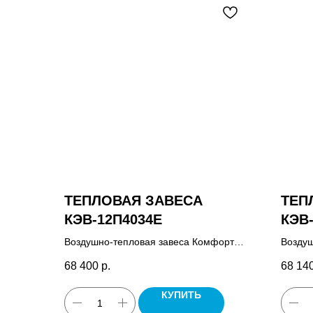
ТЕПЛОВАЯ ЗАВЕСА
ТЕП
КЭВ-12П4034E
КЭВ
Воздушно-тепловая завеса Комфорт
Воздуш
Плюс, пульт управления HL10, комплект
управл
68 400
р.
68 14
крепежных кронштейнов, паспорт.
зависи
крепеж
КУПИТЬ