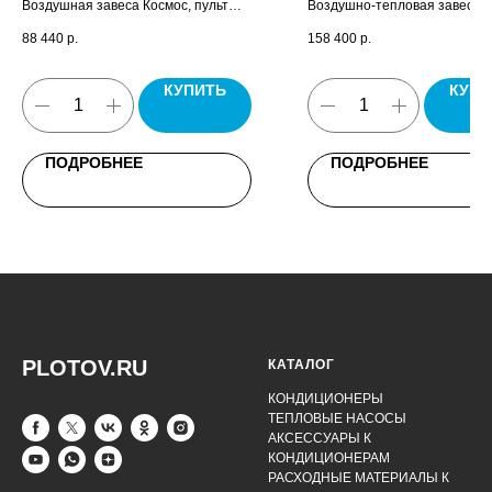
Воздушная завеса Космос, пульт
Воздушно-тепловая завеса 
управления HL18, комплект
пульт управления HL10, ком
88 440
р.
158 400
р.
крепежных кронштейнов, паспорт.
крепежных кронштейнов, пас
КУПИТЬ
КУПИ
ПОДРОБНЕЕ
ПОДРОБНЕЕ
PLOTOV.RU
КАТАЛОГ
КОНДИЦИОНЕРЫ
ТЕПЛОВЫЕ НАСОСЫ
АКСЕССУАРЫ К
КОНДИЦИОНЕРАМ
РАСХОДНЫЕ МАТЕРИАЛЫ К