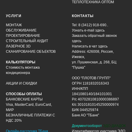
ТЕПЛОТЕХНИКА ОПТОМ
УСЛУГИ
КОНТАКТЫ
МОНТАЖ
Tel: 8 (3412) 918-690..
ОБСЛУЖИВАНИЕ
Узнать e-mail здесь
ПРОЕКТИРОВАНИЕ
Заказать обратный звонок
СТРОИТЕЛЬНЫЙ АУДИТ
здесь
ЛАЗЕРНОЕ 3D
Написать в чат
здесь
СКАНИРОВАНИЕ ОБЪЕКТОВ
Address: 426008, Россия,
Ижевск,
КАЛЬКУЛЯТОРЫ
ул. Пушкинская, д. 268, БЦ
Стоимость монтажа
"Пушка"
кондиционера
ООО "ПЛОТОВ ГРУПП"
АКЦИИ И СКИДКИ
ОГРН 1181832016343
ИНН/КПП
СПОСОБЫ ОПЛАТЫ
1841080140/184101001
БАНКОВСКИЕ КАРТЫ
Р/с 40702810810000386897
Visa, MasterCard, EuroCard,
К/с 30101810145250000974
МИР
БИК 044525974
БЕЗНАЛИЧНЫЕ ПЛАТЕЖИ С
Банк АО "ТБанк"
НДС 20%
Документооборот
ЭДО ДИАДОК
Онлайн-рассрочка ТБанк
Идентификатор участника ЭДО