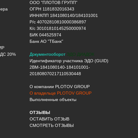
ООО "ПЛОТОВ ГРУПП"
нера
ОГРН 1181832016343
ИНН/КПП 1841080140/184101001
Р/с 40702810810000386897
К/с 30101810145250000974
БИК 044525974
Банк АО "ТБанк"
ИР
ДС 20%
Документооборот
ЭДО ДИАДОК
Идентификатор участника ЭДО (GUID)
2BM-1841080140-184101001-
201808070217110530448
О компании PLOTOV GROUP
О владельце PLOTOV GROUP
Выполненные объекты
ОТЗЫВЫ
ОСТАВИТЬ ОТЗЫВ
СМОТРЕТЬ ОТЗЫВЫ