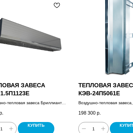
ЛОВАЯ ЗАВЕСА
ТЕПЛОВАЯ ЗАВЕ
1.5П1123E
КЭВ-24П5061E
но-тепловая завеса Бриллиант
Воздушно-тепловая завеса,
 паспорт.
комплект крепежных кронш
р.
198 300
р.
паспорт.
КУПИТЬ
КУПИ