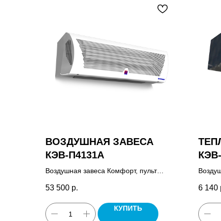
ВОЗДУШНАЯ ЗАВЕСА
ТЕП
КЭВ-П4131A
КЭВ-
Воздушная завеса Комфорт, пульт
Воздуш
управления HL10, комплект крепежных
Микро,
53 500
р.
6 140
кронштейнов, паспорт.
КУПИТЬ