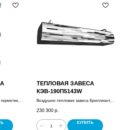
СА
ТЕПЛОВАЯ ЗАВЕСА
КЭВ-190П5143W
 герметик,
Воздушно-тепловая завеса Бриллиант,
тейнов,
пульт управления HL18, комплект
230 300
р.
крепежных кронштейнов, паспорт.
ТЬ
КУПИТЬ