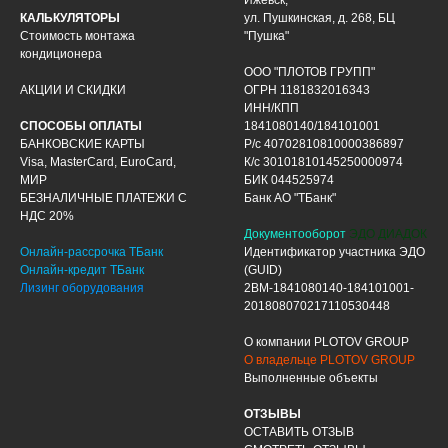
Ижевск,
КАЛЬКУЛЯТОРЫ
ул. Пушкинская, д. 268, БЦ
Стоимость монтажа
"Пушка"
кондиционера
ООО "ПЛОТОВ ГРУПП"
АКЦИИ И СКИДКИ
ОГРН 1181832016343
ИНН/КПП
СПОСОБЫ ОПЛАТЫ
1841080140/184101001
БАНКОВСКИЕ КАРТЫ
Р/с 40702810810000386897
Visa, MasterCard, EuroCard,
К/с 30101810145250000974
МИР
БИК 044525974
БЕЗНАЛИЧНЫЕ ПЛАТЕЖИ С
Банк АО "ТБанк"
НДС 20%
Документооборот
ЭДО ДИАДОК
Онлайн-рассрочка ТБанк
Идентификатор участника ЭДО
Онлайн-кредит ТБанк
(GUID)
Лизинг оборудования
2BM-1841080140-184101001-
201808070217110530448
О компании PLOTOV GROUP
О владельце PLOTOV GROUP
Выполненные объекты
ОТЗЫВЫ
ОСТАВИТЬ ОТЗЫВ