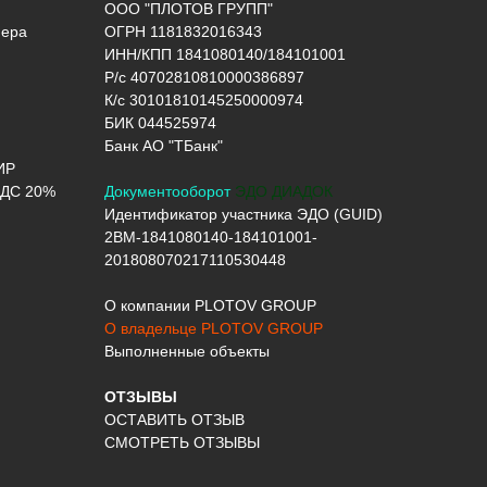
ООО "ПЛОТОВ ГРУПП"
нера
ОГРН 1181832016343
ИНН/КПП 1841080140/184101001
Р/с 40702810810000386897
К/с 30101810145250000974
БИК 044525974
Банк АО "ТБанк"
ИР
ДС 20%
Документооборот
ЭДО ДИАДОК
Идентификатор участника ЭДО (GUID)
2BM-1841080140-184101001-
201808070217110530448
О компании PLOTOV GROUP
О владельце PLOTOV GROUP
Выполненные объекты
ОТЗЫВЫ
ОСТАВИТЬ ОТЗЫВ
СМОТРЕТЬ ОТЗЫВЫ