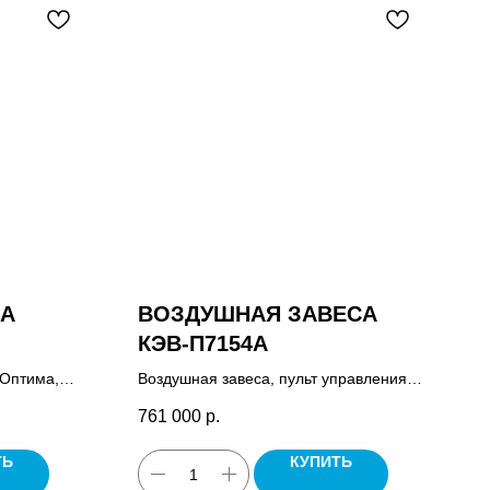
СА
ВОЗДУШНАЯ ЗАВЕСА
КЭВ-П7154A
 Оптима,
Воздушная завеса, пульт управления
порт.
HL10, паспорт.
761 000
р.
ТЬ
КУПИТЬ