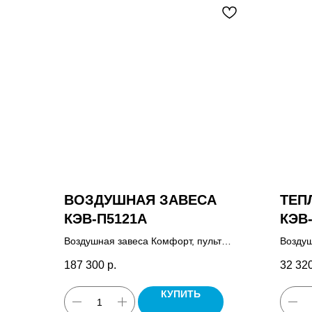
ВОЗДУШНАЯ ЗАВЕСА
ТЕП
КЭВ-П5121А
КЭВ
Воздушная завеса Комфорт, пульт
Воздуш
управления HL10, комплект крепежных
пульт 
187 300
р.
32 32
кронштейнов, паспорт.
КУПИТЬ