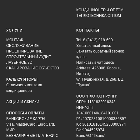
КОНДИЦИОНЕРЫ ОПТОМ
ТЕПЛОТЕХНИКА ОПТОМ
УСЛУГИ
КОНТАКТЫ
МОНТАЖ
Tel: 8 (3412) 918-690..
ОБСЛУЖИВАНИЕ
Узнать e-mail здесь
ПРОЕКТИРОВАНИЕ
Заказать обратный звонок
СТРОИТЕЛЬНЫЙ АУДИТ
здесь
ЛАЗЕРНОЕ 3D
Написать в чат
здесь
СКАНИРОВАНИЕ ОБЪЕКТОВ
Address: 426008, Россия,
Ижевск,
КАЛЬКУЛЯТОРЫ
ул. Пушкинская, д. 268, БЦ
Стоимость монтажа
"Пушка"
кондиционера
ООО "ПЛОТОВ ГРУПП"
АКЦИИ И СКИДКИ
ОГРН 1181832016343
ИНН/КПП
СПОСОБЫ ОПЛАТЫ
1841080140/184101001
БАНКОВСКИЕ КАРТЫ
Р/с 40702810810000386897
Visa, MasterCard, EuroCard,
К/с 30101810145250000974
МИР
БИК 044525974
БЕЗНАЛИЧНЫЕ ПЛАТЕЖИ С
Банк АО "ТБанк"