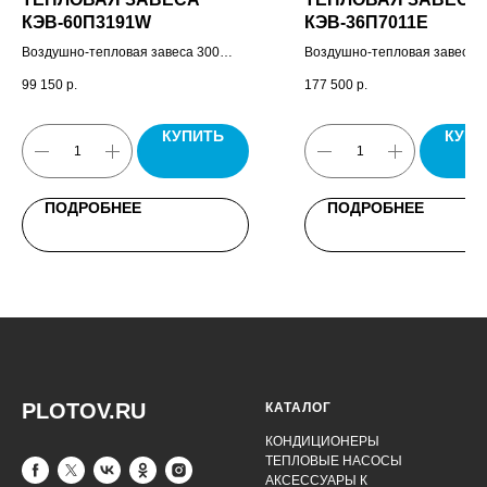
КЭВ-60П3191W
КЭВ-36П7011E
Воздушно-тепловая завеса 300
Воздушно-тепловая завеса, 
Потолочная, пульт управления
комплект крепежных кронште
99 150
р.
177 500
р.
завесой HL10, паспорт.
паспорт.
КУПИТЬ
КУПИ
ПОДРОБНЕЕ
ПОДРОБНЕЕ
PLOTOV.RU
КАТАЛОГ
КОНДИЦИОНЕРЫ
ТЕПЛОВЫЕ НАСОСЫ
АКСЕССУАРЫ К