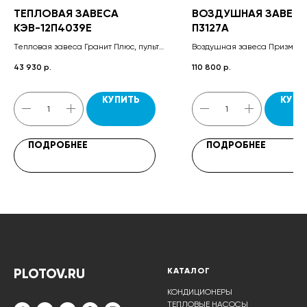
ТЕПЛОВАЯ ЗАВЕСА
ВОЗДУШНАЯ ЗАВЕСА
КЭВ-12П4039Е
П3127A
Тепловая завеса Гранит Плюс, пульт
Воздушная завеса Призма-2,
управления HL10 или HL18 в
управления завесой HL10, па
43 930
р.
110 800
р.
зависимости от корпуса, комплект
крепежных кронштейнов, паспорт.
КУПИТЬ
КУПИ
ПОДРОБНЕЕ
ПОДРОБНЕЕ
PLOTOV.RU
КАТАЛОГ
КОНДИЦИОНЕРЫ
ТЕПЛОВЫЕ НАСОСЫ