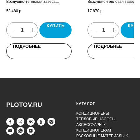
Воздушно-тепловая завеса
Воздушно-тепловая завеса О
Бриллиант, пульт управления HL18,
паспорт.
53 480
р.
17 870
р.
паспорт.
КУПИТЬ
КУПИ
ПОДРОБНЕЕ
ПОДРОБНЕЕ
PLOTOV.RU
КАТАЛОГ
КОНДИЦИОНЕРЫ
ТЕПЛОВЫЕ НАСОСЫ
АКСЕССУАРЫ К
КОНДИЦИОНЕРАМ
РАСХОДНЫЕ МАТЕРИАЛЫ К