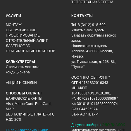
ТЕПЛОТЕХНИКА ОПТОМ
УСЛУГИ
КОНТАКТЫ
МОНТАЖ
Tel: 8 (3412) 918-690..
ОБСЛУЖИВАНИЕ
Узнать e-mail здесь
ПРОЕКТИРОВАНИЕ
Заказать обратный звонок
СТРОИТЕЛЬНЫЙ АУДИТ
здесь
ЛАЗЕРНОЕ 3D
Написать в чат
здесь
СКАНИРОВАНИЕ ОБЪЕКТОВ
Address: 426008, Россия,
Ижевск,
КАЛЬКУЛЯТОРЫ
ул. Пушкинская, д. 268, БЦ
Стоимость монтажа
"Пушка"
кондиционера
ООО "ПЛОТОВ ГРУПП"
АКЦИИ И СКИДКИ
ОГРН 1181832016343
ИНН/КПП
СПОСОБЫ ОПЛАТЫ
1841080140/184101001
БАНКОВСКИЕ КАРТЫ
Р/с 40702810810000386897
Visa, MasterCard, EuroCard,
К/с 30101810145250000974
МИР
БИК 044525974
БЕЗНАЛИЧНЫЕ ПЛАТЕЖИ С
Банк АО "ТБанк"
НДС 20%
Документооборот
ЭДО ДИАДОК
Онлайн-рассрочка ТБанк
Идентификатор участника ЭДО