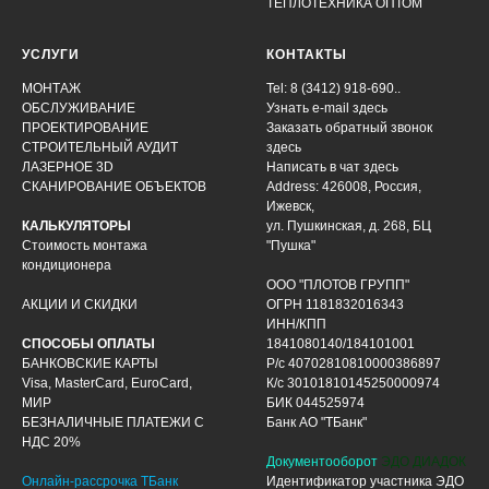
ТЕПЛОТЕХНИКА ОПТОМ
УСЛУГИ
КОНТАКТЫ
МОНТАЖ
Tel: 8 (3412) 918-690..
ОБСЛУЖИВАНИЕ
Узнать e-mail здесь
ПРОЕКТИРОВАНИЕ
Заказать обратный звонок
СТРОИТЕЛЬНЫЙ АУДИТ
здесь
ЛАЗЕРНОЕ 3D
Написать в чат
здесь
СКАНИРОВАНИЕ ОБЪЕКТОВ
Address: 426008, Россия,
Ижевск,
КАЛЬКУЛЯТОРЫ
ул. Пушкинская, д. 268, БЦ
Стоимость монтажа
"Пушка"
кондиционера
ООО "ПЛОТОВ ГРУПП"
АКЦИИ И СКИДКИ
ОГРН 1181832016343
ИНН/КПП
СПОСОБЫ ОПЛАТЫ
1841080140/184101001
БАНКОВСКИЕ КАРТЫ
Р/с 40702810810000386897
Visa, MasterCard, EuroCard,
К/с 30101810145250000974
МИР
БИК 044525974
БЕЗНАЛИЧНЫЕ ПЛАТЕЖИ С
Банк АО "ТБанк"
НДС 20%
Документооборот
ЭДО ДИАДОК
Онлайн-рассрочка ТБанк
Идентификатор участника ЭДО