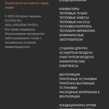
КОНДИЦИОНЕРАМ
Подписаться на новости, акции
скидки
КОНВЕКТОРЫ
ТЕПЛОВЫЕ ПУШКИ
© 2026 Интернет-магазин
ТЕПЛОВЫЕ ЗАВЕСЫ
PLOTOV.RU
ТЕПЛОВЫЕ НАСОСЫ
ООО «ПЛОТОВ ГРУПП».
ТЕПЛОВЕНТИЛЯТОРЫ
Все права защищены.
ТЕПЛОВАЯ АВТОМАТИКА
Использование материалов
ИНФРАКРАСНЫЕ
сайта разрешено только с
ОБОГРЕВАТЕЛИ
письменного согласия
правообладателя.
СУШИЛКИ ДЛЯ РУК
ОСУШИТЕЛИ ВОЗДУХА
ОЧИСТИТЕЛИ ВОЗДУХА
КЛИМАТИЧЕСКИЕ
КОМПЛЕКСЫ
ВЕНТИЛЯЦИЯ
ПРИТОЧНЫЕ УСТАНОВКИ
ПРИТОЧНО-ВЫТЯЖНЫЕ
УСТАНОВКИ
РАСХОДНЫЕ МАТЕРИАЛЫ К
ВЕНТИЛЯЦИИ
КОНДИЦИОНЕРЫ ОПТОМ