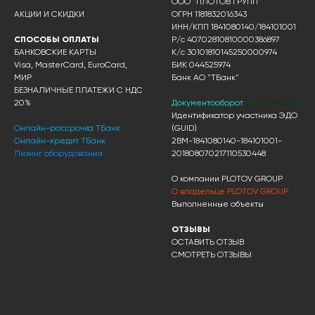
ООО "ПЛОТОВ ГРУПП"
АКЦИИ И СКИДКИ
ОГРН 1181832016343
ИНН/КПП 1841080140/184101001
СПОСОБЫ ОПЛАТЫ
Р/с 40702810810000386897
БАНКОВСКИЕ КАРТЫ
К/с 30101810145250000974
Visa, MasterCard, EuroCard,
БИК 044525974
МИР
Банк АО "ТБанк"
БЕЗНАЛИЧНЫЕ ПЛАТЕЖИ С НДС
20%
Документооборот
ЭДО ДИАДОК
Идентификатор участника ЭДО
Онлайн-рассрочка ТБанк
(GUID)
Онлайн-кредит ТБанк
2BM-1841080140-184101001-
Лизинг оборудования
201808070217110530448
О компании PLOTOV GROUP
О владельце PLOTOV GROUP
Выполненные объекты
ОТЗЫВЫ
ОСТАВИТЬ ОТЗЫВ
СМОТРЕТЬ ОТЗЫВЫ