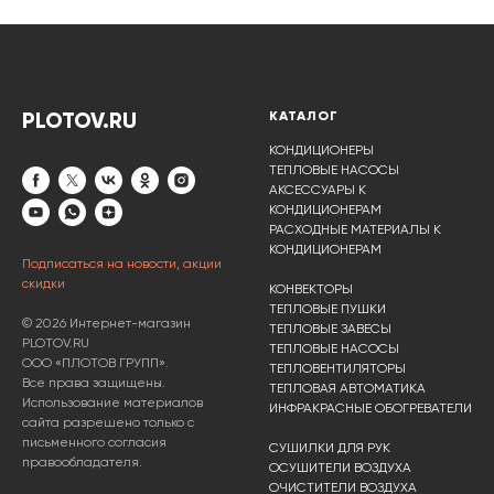
PLOTOV.RU
КАТАЛОГ
КОНДИЦИОНЕРЫ
ТЕПЛОВЫЕ НАСОСЫ
АКСЕССУАРЫ К
КОНДИЦИОНЕРАМ
РАСХОДНЫЕ МАТЕРИАЛЫ К
КОНДИЦИОНЕРАМ
Подписаться на новости, акции
скидки
КОНВЕКТОРЫ
ТЕПЛОВЫЕ ПУШКИ
© 2026 Интернет-магазин
ТЕПЛОВЫЕ ЗАВЕСЫ
PLOTOV.RU
ТЕПЛОВЫЕ НАСОСЫ
ООО «ПЛОТОВ ГРУПП».
ТЕПЛОВЕНТИЛЯТОРЫ
Все права защищены.
ТЕПЛОВАЯ АВТОМАТИКА
Использование материалов
ИНФРАКРАСНЫЕ ОБОГРЕВАТЕЛИ
сайта разрешено только с
письменного согласия
СУШИЛКИ ДЛЯ РУК
правообладателя.
ОСУШИТЕЛИ ВОЗДУХА
ОЧИСТИТЕЛИ ВОЗДУХА