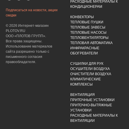
РАСХОДНЫЕ МАТЕРИАЛЫ К
КОНДИЦИОНЕРАМ
Подписаться на новости, акции
скидки
КОНВЕКТОРЫ
ТЕПЛОВЫЕ ПУШКИ
© 2026 Интернет-магазин
ТЕПЛОВЫЕ ЗАВЕСЫ
PLOTOV.RU
ТЕПЛОВЫЕ НАСОСЫ
ООО «ПЛОТОВ ГРУПП».
ТЕПЛОВЕНТИЛЯТОРЫ
Все права защищены.
ТЕПЛОВАЯ АВТОМАТИКА
Использование материалов
ИНФРАКРАСНЫЕ
сайта разрешено только с
ОБОГРЕВАТЕЛИ
письменного согласия
правообладателя.
СУШИЛКИ ДЛЯ РУК
ОСУШИТЕЛИ ВОЗДУХА
ОЧИСТИТЕЛИ ВОЗДУХА
КЛИМАТИЧЕСКИЕ
КОМПЛЕКСЫ
ВЕНТИЛЯЦИЯ
ПРИТОЧНЫЕ УСТАНОВКИ
ПРИТОЧНО-ВЫТЯЖНЫЕ
УСТАНОВКИ
РАСХОДНЫЕ МАТЕРИАЛЫ К
ВЕНТИЛЯЦИИ