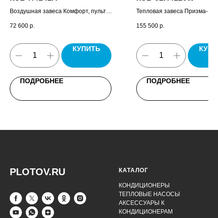
Воздушная завеса Комфорт, пульт
Тепловая завеса Призма-1, п
управления HL10, комплект
управления HL10.
72 600
р.
155 500
р.
крепежных кронштейнов, паспорт.
КУПИТЬ
КУПИ
ПОДРОБНЕЕ
ПОДРОБНЕЕ
PLOTOV.RU
КАТАЛОГ
КОНДИЦИОНЕРЫ
ТЕПЛОВЫЕ НАСОСЫ
АКСЕССУАРЫ К
КОНДИЦИОНЕРАМ