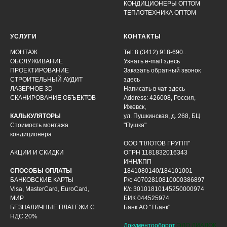
КОНДИЦИОНЕРЫ ОПТОМ
ТЕПЛОТЕХНИКА ОПТОМ
УСЛУГИ
КОНТАКТЫ
МОНТАЖ
Tel: 8 (3412) 918-690..
ОБСЛУЖИВАНИЕ
Узнать e-mail здесь
ПРОЕКТИРОВАНИЕ
Заказать обратный звонок
СТРОИТЕЛЬНЫЙ АУДИТ
здесь
ЛАЗЕРНОЕ 3D
Написать в чат
здесь
СКАНИРОВАНИЕ ОБЪЕКТОВ
Address: 426008, Россия,
Ижевск,
КАЛЬКУЛЯТОРЫ
ул. Пушкинская, д. 268, БЦ
Стоимость монтажа
"Пушка"
кондиционера
ООО "ПЛОТОВ ГРУПП"
АКЦИИ И СКИДКИ
ОГРН 1181832016343
ИНН/КПП
СПОСОБЫ ОПЛАТЫ
1841080140/184101001
БАНКОВСКИЕ КАРТЫ
Р/с 40702810810000386897
Visa, MasterCard, EuroCard,
К/с 30101810145250000974
МИР
БИК 044525974
БЕЗНАЛИЧНЫЕ ПЛАТЕЖИ С
Банк АО "ТБанк"
НДС 20%
Документооборот
ЭДО ДИАДОК