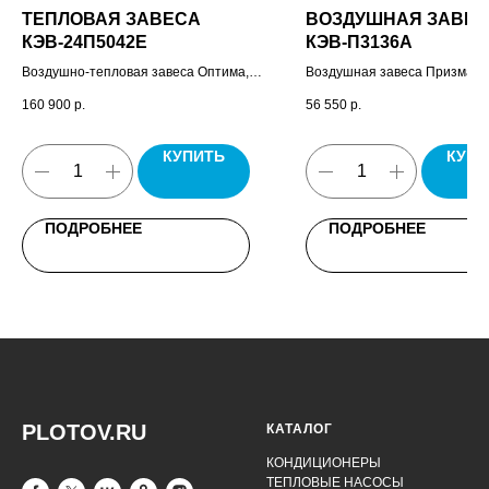
ТЕПЛОВАЯ ЗАВЕСА
ВОЗДУШНАЯ ЗАВЕ
КЭВ-24П5042E
КЭВ-П3136A
Воздушно-тепловая завеса Оптима,
Воздушная завеса Призма-1,
пульт управления HL10, комплект
управления завесой HL10, па
160 900
р.
56 550
р.
крепежных кронштейнов, паспорт.
КУПИТЬ
КУПИ
ПОДРОБНЕЕ
ПОДРОБНЕЕ
PLOTOV.RU
КАТАЛОГ
КОНДИЦИОНЕРЫ
ТЕПЛОВЫЕ НАСОСЫ