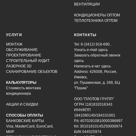
ВЕНТИЛЯЦИИ
КОНДИЦИОНЕРЫ ОПТОМ
ТЕПЛОТЕХНИКА ОПТОМ
УСЛУГИ
КОНТАКТЫ
МОНТАЖ
Tel: 8 (3412) 918-690..
ОБСЛУЖИВАНИЕ
Узнать e-mail здесь
ПРОЕКТИРОВАНИЕ
Заказать обратный звонок
СТРОИТЕЛЬНЫЙ АУДИТ
здесь
ЛАЗЕРНОЕ 3D
Написать в чат
здесь
СКАНИРОВАНИЕ ОБЪЕКТОВ
Address: 426008, Россия,
Ижевск,
КАЛЬКУЛЯТОРЫ
ул. Пушкинская, д. 268, БЦ
Стоимость монтажа
"Пушка"
кондиционера
ООО "ПЛОТОВ ГРУПП"
АКЦИИ И СКИДКИ
ОГРН 1181832016343
ИНН/КПП
СПОСОБЫ ОПЛАТЫ
1841080140/184101001
БАНКОВСКИЕ КАРТЫ
Р/с 40702810810000386897
Visa, MasterCard, EuroCard,
К/с 30101810145250000974
МИР
БИК 044525974