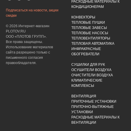
РАСХОДНЫЕ МАТЕРИАЛЫ К
КОНДИЦИОНЕРАМ
Подписаться на новости, акции
скидки
КОНВЕКТОРЫ
ТЕПЛОВЫЕ ПУШКИ
© 2026 Интернет-магазин
ТЕПЛОВЫЕ ЗАВЕСЫ
PLOTOV.RU
ТЕПЛОВЫЕ НАСОСЫ
ООО «ПЛОТОВ ГРУПП».
ТЕПЛОВЕНТИЛЯТОРЫ
Все права защищены.
ТЕПЛОВАЯ АВТОМАТИКА
Использование материалов
ИНФРАКРАСНЫЕ
сайта разрешено только с
ОБОГРЕВАТЕЛИ
письменного согласия
правообладателя.
СУШИЛКИ ДЛЯ РУК
ОСУШИТЕЛИ ВОЗДУХА
ОЧИСТИТЕЛИ ВОЗДУХА
КЛИМАТИЧЕСКИЕ
КОМПЛЕКСЫ
ВЕНТИЛЯЦИЯ
ПРИТОЧНЫЕ УСТАНОВКИ
ПРИТОЧНО-ВЫТЯЖНЫЕ
УСТАНОВКИ
РАСХОДНЫЕ МАТЕРИАЛЫ К
ВЕНТИЛЯЦИИ