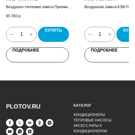
Воздушно-тепловая завеса Призма-1,
Воздушная завеса КЭВ-П100
пульт управления завесой HL10,
комплект крепежных кронште
65 350
р.
паспорт.
паспорт.
КУПИТЬ
КУПИ
ПОДРОБНЕЕ
ПОДРОБНЕЕ
PLOTOV.RU
КАТАЛОГ
КОНДИЦИОНЕРЫ
ТЕПЛОВЫЕ НАСОСЫ
АКСЕССУАРЫ К
КОНДИЦИОНЕРАМ