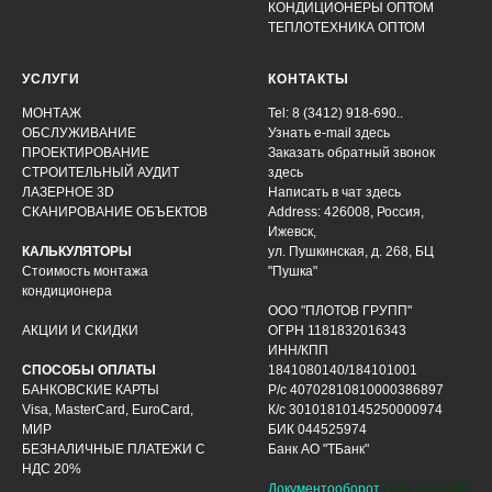
КОНДИЦИОНЕРЫ ОПТОМ
ТЕПЛОТЕХНИКА ОПТОМ
УСЛУГИ
КОНТАКТЫ
МОНТАЖ
Tel: 8 (3412) 918-690..
ОБСЛУЖИВАНИЕ
Узнать e-mail здесь
ПРОЕКТИРОВАНИЕ
Заказать обратный звонок
СТРОИТЕЛЬНЫЙ АУДИТ
здесь
ЛАЗЕРНОЕ 3D
Написать в чат
здесь
СКАНИРОВАНИЕ ОБЪЕКТОВ
Address: 426008, Россия,
Ижевск,
КАЛЬКУЛЯТОРЫ
ул. Пушкинская, д. 268, БЦ
Стоимость монтажа
"Пушка"
кондиционера
ООО "ПЛОТОВ ГРУПП"
АКЦИИ И СКИДКИ
ОГРН 1181832016343
ИНН/КПП
СПОСОБЫ ОПЛАТЫ
1841080140/184101001
БАНКОВСКИЕ КАРТЫ
Р/с 40702810810000386897
Visa, MasterCard, EuroCard,
К/с 30101810145250000974
МИР
БИК 044525974
БЕЗНАЛИЧНЫЕ ПЛАТЕЖИ С
Банк АО "ТБанк"
НДС 20%
Документооборот
ЭДО ДИАДОК